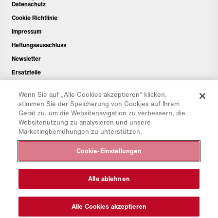
Datenschutz
Cookie Richtlinie
Impressum
Haftungsausschluss
Newsletter
Ersatzteile
Downloadbereich
Wenn Sie auf „Alle Cookies akzeptieren“ klicken,
CO₂-Rechner
stimmen Sie der Speicherung von Cookies auf Ihrem
Gerät zu, um die Websitenavigation zu verbessern, die
TCO-Rechner
Websitenutzung zu analysieren und unsere
Händler & Standorte
Marketingbemühungen zu unterstützen.
Produktgruppenübersicht
Cookie-Einstellungen
IntelliOPS Login
CollabHub Login
Alle ablehnen
© 2026 Aebi Schmidt Group
Alle Cookies akzeptieren