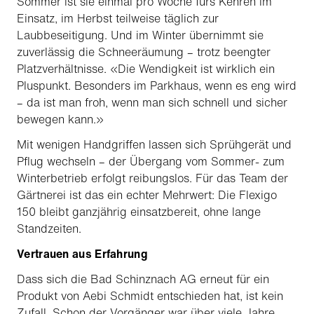
Sommer ist sie einmal pro Woche fürs Kehren im
Einsatz, im Herbst teilweise täglich zur
Laubbeseitigung. Und im Winter übernimmt sie
zuverlässig die Schneeräumung – trotz beengter
Platzverhältnisse. «Die Wendigkeit ist wirklich ein
Pluspunkt. Besonders im Parkhaus, wenn es eng wird
– da ist man froh, wenn man sich schnell und sicher
bewegen kann.»
Mit wenigen Handgriffen lassen sich Sprühgerät und
Pflug wechseln – der Übergang vom Sommer- zum
Winterbetrieb erfolgt reibungslos. Für das Team der
Gärtnerei ist das ein echter Mehrwert: Die Flexigo
150 bleibt ganzjährig einsatzbereit, ohne lange
Standzeiten.
Vertrauen aus Erfahrung
Dass sich die Bad Schinznach AG erneut für ein
Produkt von Aebi Schmidt entschieden hat, ist kein
Zufall. Schon der Vorgänger war über viele Jahre