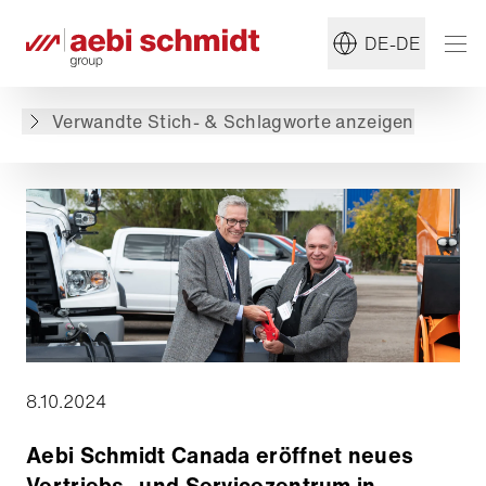
#Gruppe
#ELP
DE-DE
Zurück zur Übersicht
Verwandte Stich- & Schlagworte anzeigen
8.10.2024
Aebi Schmidt Canada eröffnet neues
Vertriebs- und Servicezentrum in