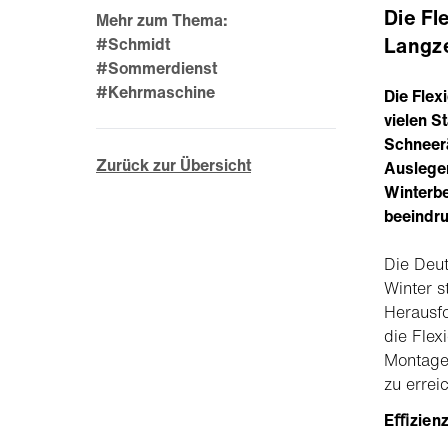
Die Fl
Mehr zum Thema:
Langze
#Schmidt
#Sommerdienst
#Kehrmaschine
Die Flex
vielen S
Schneerä
Zurück zur Übersicht
Auslegem
Winterbe
beeindr
Die Deut
Winter s
Herausfo
die Flex
Montage,
zu errei
Eﬃzienz