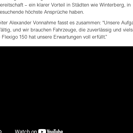
ereitschaft – ein klarer Vorteil in Städten wie Winterberg, in
esuchende höchste Ansprüche haben.
iter Alexander Vonnahme fasst es zusammen: “Unsere Aufg
lfältig, und wir brauchen Fahrzeuge, die zuverlässig und viels
e Flexigo 150 hat unsere Erwartungen voll erfüllt.”