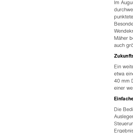
Im Augu
durchweg
punktete
Besonde
Wendekre
Mäher be
auch grö
Zukunft
Ein weit
etwa ein
40 mm Du
einer we
Einfache
Die Bedi
Auslegem
Steuerun
Ergebnis