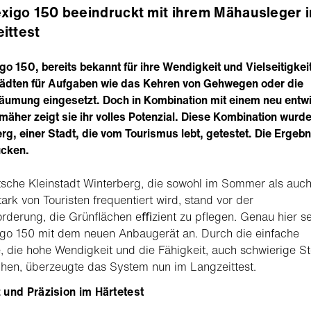
exigo 150 beeindruckt mit ihrem Mähausleger 
ittest
igo 150, bereits bekannt für ihre Wendigkeit und Vielseitigkeit
tädten für Aufgaben wie das Kehren von Gehwegen oder die
umung eingesetzt. Doch in Kombination mit einem neu entwi
äher zeigt sie ihr volles Potenzial. Diese Kombination wurde
rg, einer Stadt, die vom Tourismus lebt, getestet. Die Ergeb
ucken.
sche Kleinstadt Winterberg, die sowohl im Sommer als auc
tark von Touristen frequentiert wird, stand vor der
rderung, die Grünﬂächen eﬃzient zu pﬂegen. Genau hier se
igo 150 mit dem neuen Anbaugerät an. Durch die einfache
 die hohe Wendigkeit und die Fähigkeit, auch schwierige St
chen, überzeugte das System nun im Langzeittest.
 und Präzision im Härtetest