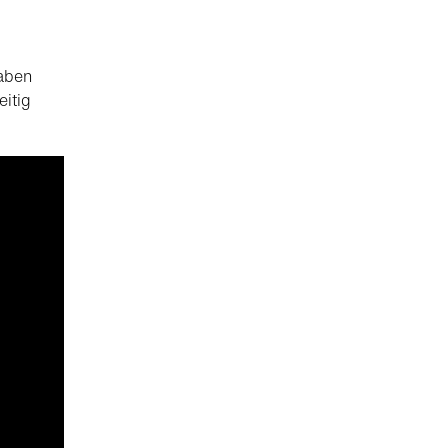
aben
eitig