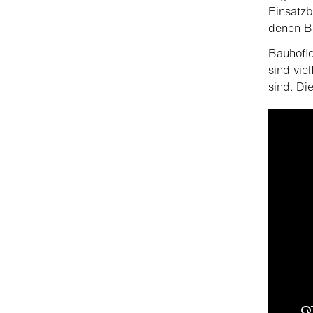
Einsatzb
denen B
Bauhoﬂe
sind vie
sind. Di