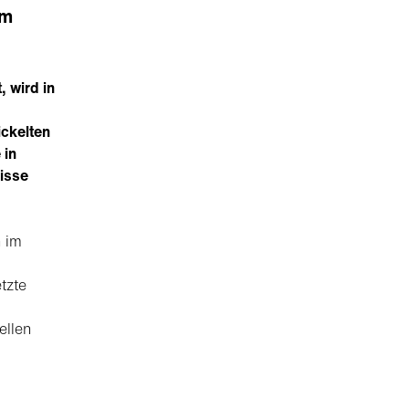
im
, wird in
ckelten
 in
nisse
h im
tzte
ellen