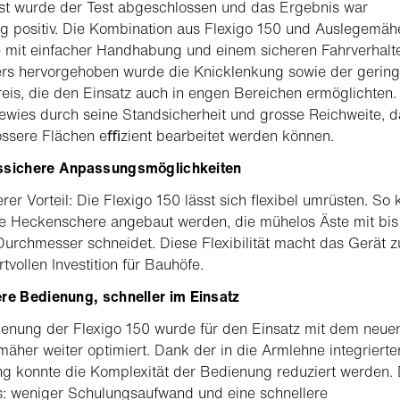
st wurde der Test abgeschlossen und das Ergebnis war
 positiv. Die Kombination aus Flexigo 150 und Auslegemäh
 mit einfacher Handhabung und einem sicheren Fahrverhalt
rs hervorgehoben wurde die Knicklenkung sowie der gerin
is, die den Einsatz auch in engen Bereichen ermöglichten.
wies durch seine Standsicherheit und grosse Reichweite, d
ssere Flächen eﬃzient bearbeitet werden können.
ssichere Anpassungsmöglichkeiten
erer Vorteil: Die Flexigo 150 lässt sich ﬂexibel umrüsten. So
e Heckenschere angebaut werden, die mühelos Äste mit bis
rchmesser schneidet. Diese Flexibilität macht das Gerät z
rtvollen Investition für Bauhöfe.
re Bedienung, schneller im Einsatz
enung der Flexigo 150 wurde für den Einsatz mit dem neue
äher weiter optimiert. Dank der in die Armlehne integrierte
g konnte die Komplexität der Bedienung reduziert werden.
: weniger Schulungsaufwand und eine schnellere