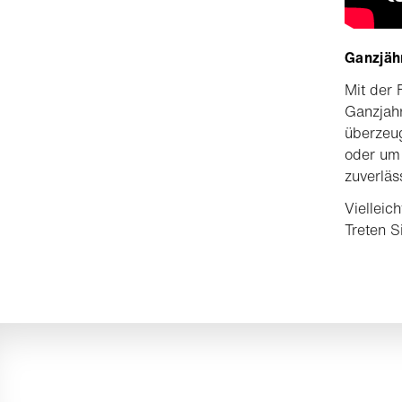
Ganzjäh
Mit der
Ganzjah
überzeu
oder um 
zuverläs
Vielleic
Treten S