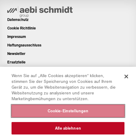
Datenschutz
Cookie Richtlinie
Impressum
Haftungsausschluss
Newsletter
Ersatzteile
Downloadbereich
Wenn Sie auf „Alle Cookies akzeptieren“ klicken,
CO₂-Rechner
stimmen Sie der Speicherung von Cookies auf Ihrem
Gerät zu, um die Websitenavigation zu verbessern, die
TCO-Rechner
Websitenutzung zu analysieren und unsere
Händler & Standorte
Marketingbemühungen zu unterstützen.
Produktgruppenübersicht
Cookie-Einstellungen
IntelliOPS Login
CollabHub Login
Alle ablehnen