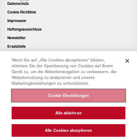
Datenschutz
Cookie Richtlinie
Impressum
Haftungsausschluss
Newsletter
Ersatzteile
Downloadbereich
Wenn Sie auf „Alle Cookies akzeptieren“ klicken,
CO₂-Rechner
stimmen Sie der Speicherung von Cookies auf Ihrem
Gerät zu, um die Websitenavigation zu verbessern, die
TCO-Rechner
Websitenutzung zu analysieren und unsere
Händler & Standorte
Marketingbemühungen zu unterstützen.
Produktgruppenübersicht
Cookie-Einstellungen
IntelliOPS Login
CollabHub Login
Alle ablehnen
© 2026 Aebi Schmidt Group
Alle Cookies akzeptieren