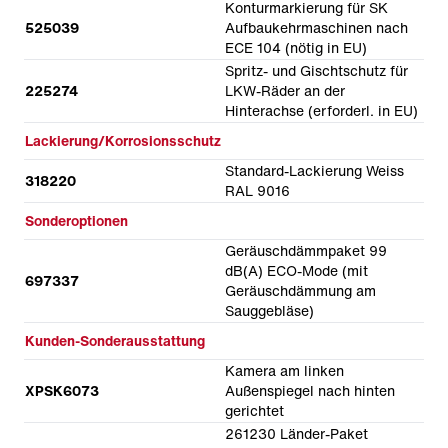
Konturmarkierung für SK
525039
Aufbaukehrmaschinen nach
ECE 104 (nötig in EU)
Spritz- und Gischtschutz für
225274
LKW-Räder an der
Hinterachse (erforderl. in EU)
Lackierung/Korrosionsschutz
Standard-Lackierung Weiss
318220
RAL 9016
Sonderoptionen
Geräuschdämmpaket 99
dB(A) ECO-Mode (mit
697337
Geräuschdämmung am
Sauggebläse)
Kunden-Sonderausstattung
Kamera am linken
XPSK6073
Außenspiegel nach hinten
gerichtet
261230 Länder-Paket