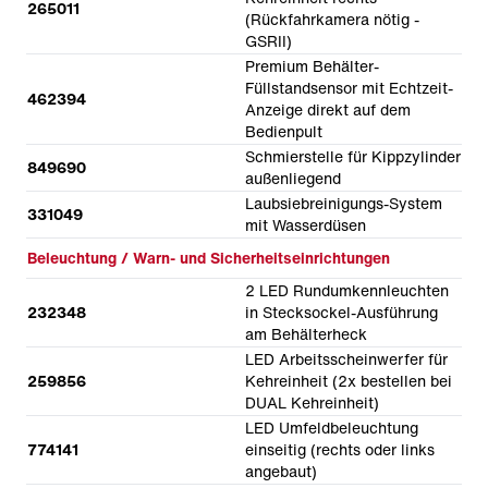
265011
(Rückfahrkamera nötig -
GSRII)
Premium Behälter-
Füllstandsensor mit Echtzeit-
462394
Anzeige direkt auf dem
Bedienpult
Schmierstelle für Kippzylinder
849690
außenliegend
Laubsiebreinigungs-System
331049
mit Wasserdüsen
Beleuchtung / Warn- und Sicherheitseinrichtungen
2 LED Rundumkennleuchten
232348
in Stecksockel-Ausführung
am Behälterheck
LED Arbeitsscheinwerfer für
259856
Kehreinheit (2x bestellen bei
DUAL Kehreinheit)
LED Umfeldbeleuchtung
774141
einseitig (rechts oder links
angebaut)