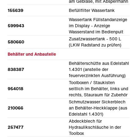
am Gebläse, mit Absperrhahn
155639
Befüllfilter Wassertank
Wassertank Füllstandanzeige
599943
im Display - Anzeige
Wasserstand im Bedienpult
Zusatzwassertank - 500 L
580660
(LKW Radstand zu prüfen)
Behälter und Anbauteile
Behälterschütte aus Edelstahl
838387
1.4301 (anstelle der
feuerverzinkten Ausführung)
Toolboxen / Staukisten
954018
seitlich im Behälter, links und
rechts, Stauraum für Zubehör
Schmutzwasser Sickerblech
210066
an Behälter-Heckklappe (aus
Edelstahl 1.4301)
Abdeckblech für
257477
Hydraulikschläuche in der
Toolbox