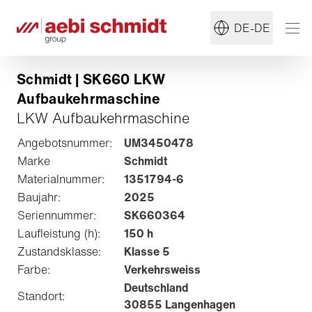
DE-DE
Schmidt | SK660 LKW
Aufbaukehrmaschine
LKW Aufbaukehrmaschine
Angebotsnummer:
UM3450478
Marke
Schmidt
Materialnummer:
1351794-6
Baujahr:
2025
Seriennummer:
SK660364
Laufleistung (h):
150 h
Zustandsklasse:
Klasse 5
Farbe:
Verkehrsweiss
Deutschland
Standort:
30855 Langenhagen