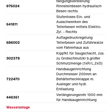
Neigungsverstellung
975024
Rinnsteinbesen hydraulisch
Besen rechts
Stufenloses Ein- und
Ausschwenken des
541811
Tellerbesen mittels Elektro-
Zyl. - Rechts
Auflagedruckregelung
686002
Tellerbesen und Zuführwalze
vom Fahrerhaus aus
Kippfkt für Saugschacht, zus.
302378
zu Grobschmutzkl b.großer
Schmutzmenge (1xR/L,2xD)
Handsaugeinrichtung
Durchmesser 200mm an
722470
Behälterheckklappe m.
Ausleger und hydr.
Entlastung
Verlängerungsrohr 1000 mm
446351
für Handsaugeinrichtung
Wasseranlage