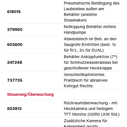
Pneumatische Betätigung des
Laubsiebes außen am
618015
Behälter (anstelle
Stosshaken)
Notkippung Behälter mittels
379950
Handpumpe
Abweisblech im Beh. an den
603600
Saugrohr-Eintritten (best. 1x
für R/L, 2x für DUAL)
Behälter Ankippfunktion (7°)
247248
für Schmutzwasserablass bei
geschloßener Heckklappe
Verschleißoptimiertes
737725
Prallblech für abrasives
Kehrgut Rechts
Steuerung/Überwachung
Rückraumüberwachung - mit
823913
Heckkamera und farbigem
TFT Monitor (GSRII LKW Std.)
Zusätzliche Kamera für
Kehreinheit rechts