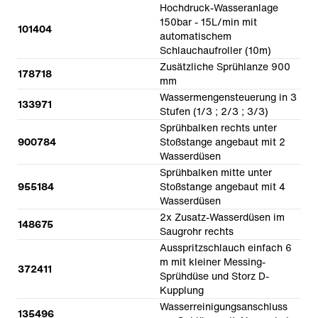
Hochdruck-Wasseranlage
150bar - 15L/min mit
101404
automatischem
Schlauchaufroller (10m)
Zusätzliche Sprühlanze 900
178718
mm
Wassermengensteuerung in 3
133971
Stufen (1/3 ; 2/3 ; 3/3)
Sprühbalken rechts unter
900784
Stoßstange angebaut mit 2
Wasserdüsen
Sprühbalken mitte unter
955184
Stoßstange angebaut mit 4
Wasserdüsen
2x Zusatz-Wasserdüsen im
148675
Saugrohr rechts
Ausspritzschlauch einfach 6
m mit kleiner Messing-
372411
Sprühdüse und Storz D-
Kupplung
Wasserreinigungsanschluss
135496