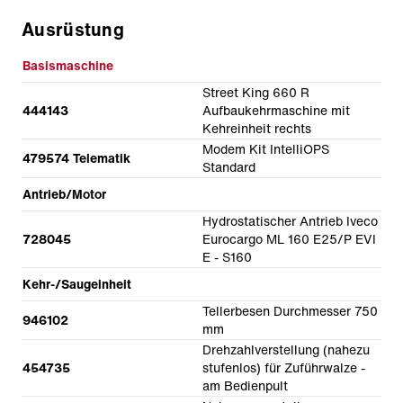
Ausrüstung
Basismaschine
Street King 660 R
444143
Aufbaukehrmaschine mit
Kehreinheit rechts
Modem Kit IntelliOPS
479574 Telematik
Standard
Antrieb/Motor
Hydrostatischer Antrieb Iveco
728045
Eurocargo ML 160 E25/P EVI
E - S160
Kehr-/Saugeinheit
Tellerbesen Durchmesser 750
946102
mm
Drehzahlverstellung (nahezu
454735
stufenlos) für Zuführwalze -
am Bedienpult