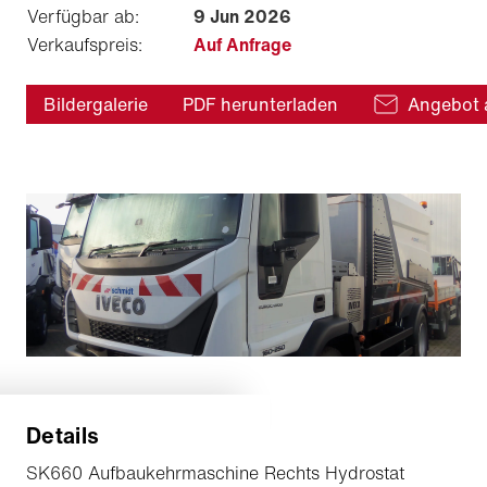
Verfügbar ab:
9 Jun 2026
Verkaufspreis:
Auf Anfrage
Bildergalerie
PDF herunterladen
Angebot 
Details
SK660 Aufbaukehrmaschine Rechts Hydrostat