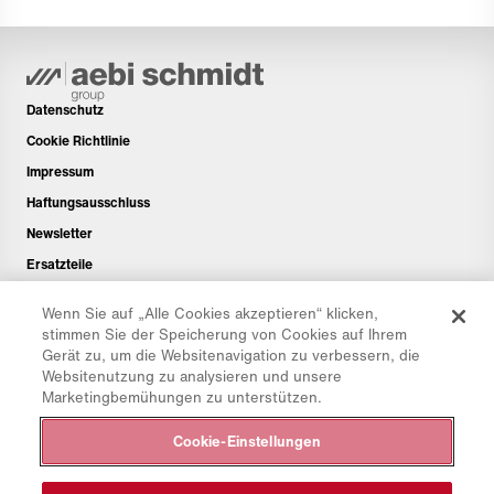
Datenschutz
Cookie Richtlinie
Impressum
Haftungsausschluss
Newsletter
Ersatzteile
Downloadbereich
Wenn Sie auf „Alle Cookies akzeptieren“ klicken,
CO₂-Rechner
stimmen Sie der Speicherung von Cookies auf Ihrem
Gerät zu, um die Websitenavigation zu verbessern, die
TCO-Rechner
Websitenutzung zu analysieren und unsere
Händler & Standorte
Marketingbemühungen zu unterstützen.
Produktgruppenübersicht
Cookie-Einstellungen
IntelliOPS Login
CollabHub Login