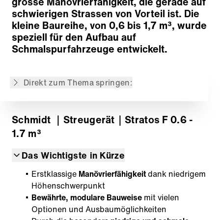
grosse Manövrierfähigkeit, die gerade auf
Modulares Konzept
schwierigen Strassen von Vorteil ist. Die
Dosier- und Fördersysteme
kleine Baureihe, von 0,6 bis 1,7 m³, wurde
Verteilersysteme
speziell für den Aufbau auf
Antriebssysteme
Schmalspurfahrzeuge entwickelt.
Steuerungs- und Informationstechnik
IntelliOPS Telematikplattform
Direkt zum Thema springen:
Zurück zur Übersicht
Schmidt
｜Streugerät
｜Stratos F 0.6 -
1.7 m³
Das Wichtigste in Kürze
Erstklassige
Manövrierfähigkeit
dank niedrigem
Höhenschwerpunkt
Bewährte, modulare Bauweise
mit vielen
Optionen und Ausbaumöglichkeiten