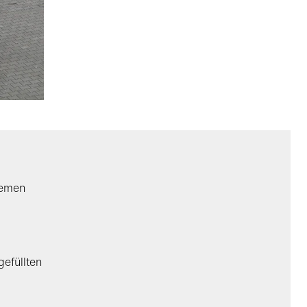
temen
efüllten