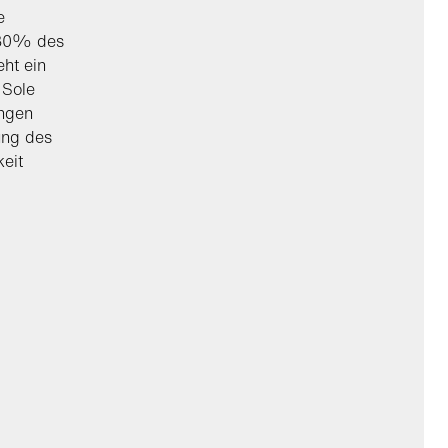
e
. 30% des
ht ein
 Sole
ungen
ung des
keit