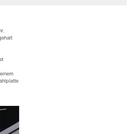
r.
gehalt
st
seinem
ahlplatte