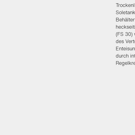
Trockenl
Soletank
Behälter
heckseit
(FS 30) 
des Ver
Enteisun
durch in
Regelkre