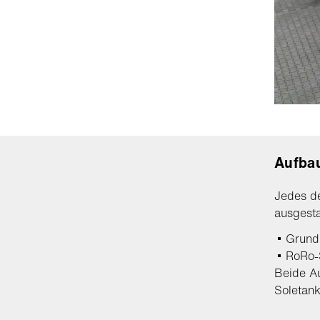
Aufbau
Jedes d
ausgesta
Grundr
RoRo-S
Beide Au
Soletank