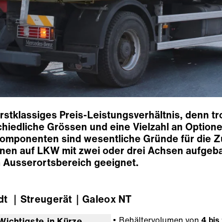
erstklassiges Preis-Leistungsverhältnis, denn t
schiedliche Grössen und eine Vielzahl an Optio
mponenten sind wesentliche Gründe für die Zuv
nnen auf LKW mit zwei oder drei Achsen aufgeb
m Ausserortsbereich geeignet.
dt
｜Streugerät
｜Galeox NT
Behältervolumen von
4 bis
Wichtigste in Kürze