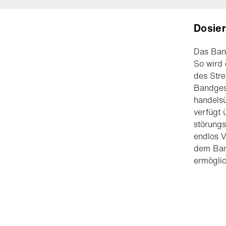
Dosier
Das Band
So wird 
des Stre
Bandgesc
handelsü
verfügt 
störungs
endlos V
dem Band
ermöglic