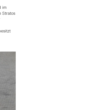
d im
n Stratos
r
esitzt