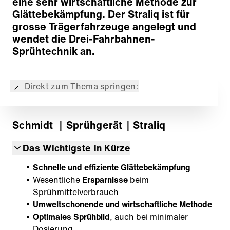
eine sehr wirtschaftliche Methode zur
Glättebekämpfung. Der Straliq ist für
grosse Trägerfahrzeuge angelegt und
Konzept
wendet die Drei-Fahrbahnen-
Dosier- und Verteilersystem
Sprühtechnik an.
Antriebssystem
Steuerungs- und Informationssysteme
Direkt zum Thema springen:
Zurück zur Übersicht
Schmidt
｜Sprühgerät
｜Straliq
Das Wichtigste in Kürze
Schnelle und effiziente Glättebekämpfung
Wesentliche
Ersparnisse
beim
Sprühmittelverbrauch
Umweltschonende und wirtschaftliche Methode
Optimales Sprühbild
, auch bei minimaler
Dosierung