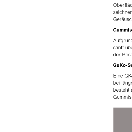
Oberflä
zeichnen
Geräusc
Gummisc
Aufgrund
sanft üb
der Bes
GuKo-Sc
Eine GK-
bei läng
besteht 
Gummisch