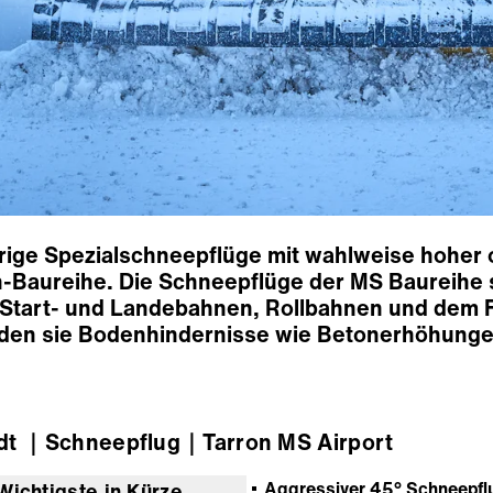
ige Spezialschneepflüge mit wahlweise hoher 
n-Baureihe. Die Schneepflüge der MS Baureihe si
tart- und Landebahnen, Rollbahnen und dem Fl
nden sie Bodenhindernisse wie Betonerhöhung
dt
｜Schneepflug
｜Tarron MS Airport
Aggressiver 45° Schneepfl
Wichtigste in Kürze