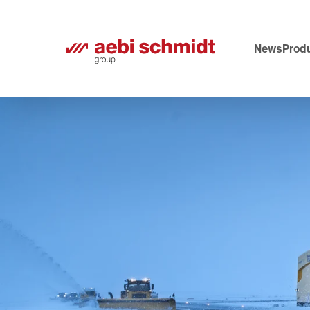
News
Prod