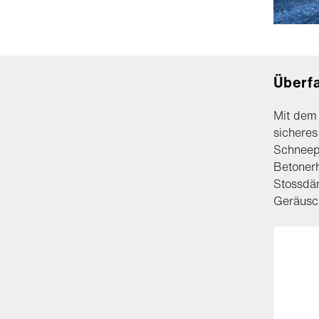
Überf
Mit dem 
sichere
Schneep
Betoner
Stossdäm
Geräusc