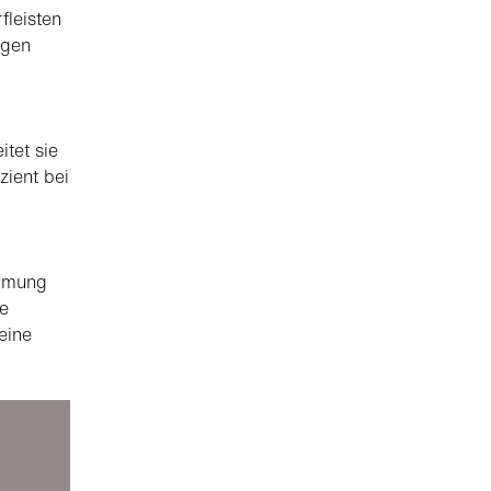
leisten
igen
tet sie
zient bei
äumung
te
eine