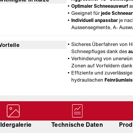
Optimaler Schneeauswurf
a
Geeignet für
jede Schneear
Individuell anpassbar
je na
Aussensegmente, A- Auswu
Sicheres Überfahren von 
Vorteile
Schneepfluges dank des
a
Verhinderung von unerwün
Zonen auf Vorfeldern dan
Effiziente und zuverlässig
hydraulischen
Feinräumleis
ildergalerie
Technische Daten
Prod