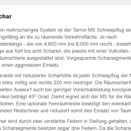
char
in mehrschariges System ist der Tarron MS Schneepflug se
gsfähig an die zu räumende Verkehrsfläche. Je nach
istenlänge - die von 4.800 mm bis 8.000 mm reicht - beste
e aus fünf bis acht Scharen, die jeweils mit einer Vulkollan-
räumschiene ausgestattet sind. Vorgespannte Scharsegment
 einen aggressiven Einsatz.
ariante mit reduzierter Scharhöhe ist jeder Schneepflug der
 links, mittig und rechts 220 mm niedriger. Die Räumscharf
weiten Auswurf auch bei geringer Vorschubleistung konzipier
inkel beträgt 45° Grad. Damit eignet sich der MS für die 
tionen. Eine optionale Feinräumleiste beseitigt den eventuel
enden Restschnee und reduziert somit den Einsatz von Taumi
ar wird durch zwei verstärkte Federn in Stellung gehalten, 
n Scharsegmente besitzen sogar drei Federn. Da die Schar