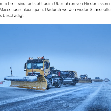
mm breit sind, entsteht beim Überfahren von Hindernissen n
 Massenbeschleunigung. Dadurch werden weder Schneepflu
s beschädigt.