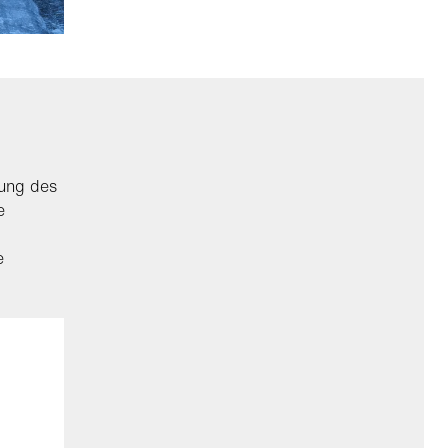
gung des
e
e