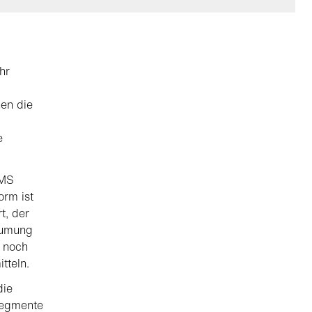
hr
hen die
e
 MS
orm ist
t, der
Räumung
l noch
tteln.
die
segmente