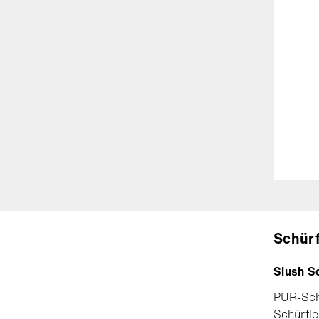
Schürf
Slush S
PUR-Schü
Schürfle