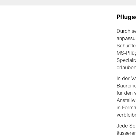
Pflugs
Durch se
anpassun
Schürfle
MS-Pflüg
Spezial
erlauben
In der V
Baureihe
für den 
Anstellw
in Forma
verbleib
Jede Sch
äussere