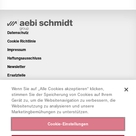
Datenschutz
Cookie Richtlinie
Impressum
Haftungsausschluss
Newsletter
Ersatzteile
Downloadbereich
Wenn Sie auf „Alle Cookies akzeptieren“ klicken,
CO₂-Rechner
stimmen Sie der Speicherung von Cookies auf Ihrem
Gerät zu, um die Websitenavigation zu verbessern, die
TCO-Rechner
Websitenutzung zu analysieren und unsere
Händler & Standorte
Marketingbemühungen zu unterstützen.
Produktgruppenübersicht
Cookie-Einstellungen
IntelliOPS Login
CollabHub Login