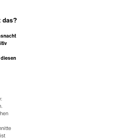
t das?
asnacht
tiv
 diesen
:
n.
chen
nitte
ist