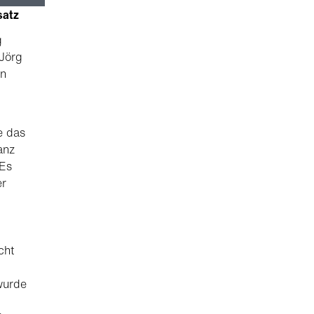
satz
g
 Jörg
en
e das
anz
 Es
er
cht
wurde