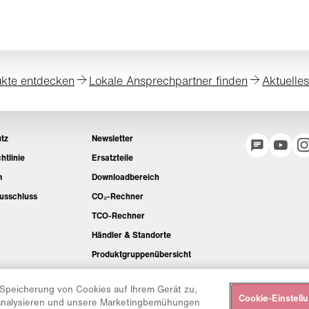
kte entdecken
Lokale Ansprechpartner finden
Aktuelle
tz
Newsletter
htlinie
Ersatzteile
m
Downloadbereich
usschluss
CO₂-Rechner
TCO-Rechner
Händler & Standorte
Produktgruppenübersicht
IntelliOPS Login
 Speicherung von Cookies auf Ihrem Gerät zu,
CollabHub Login
Cookie-Einstell
 analysieren und unsere Marketingbemühungen