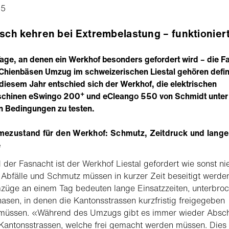
25
isch kehren bei Extrembelastung – funktionier
Tage, an denen ein Werkhof besonders gefordert wird – die F
Chienbäsen Umzug im schweizerischen Liestal gehören defini
 diesem Jahr entschied sich der Werkhof, die elektrischen
+
chinen eSwingo 200
und eCleango 550 von Schmidt unter
n Bedingungen zu testen.
ezustand für den Werkhof: Schmutz, Zeitdruck und lange
e
der Fasnacht ist der Werkhof Liestal gefordert wie sonst nie
, Abfälle und Schmutz müssen in kurzer Zeit beseitigt werde
züge an einem Tag bedeuten lange Einsatzzeiten, unterbro
asen, in denen die Kantonsstrassen kurzfristig freigegeben
müssen. «Während des Umzugs gibt es immer wieder Absch
Kantonsstrassen, welche frei gemacht werden müssen. Dies 