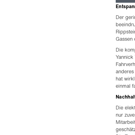
Entspan
Der ger
beeindru
Rippstei
Gassen d
Die kom
Yannick 
Fahrverh
anderes 
hat wirk
einmal f
Nachhalt
Die ele
nur zuve
Mitarbei
geschätz