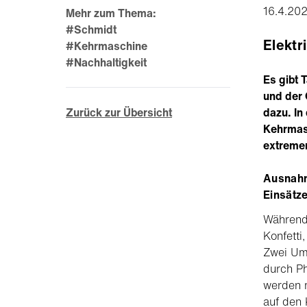
16.4.20
Mehr zum Thema:
#Schmidt
Elektr
#Kehrmaschine
#Nachhaltigkeit
Es gibt 
und der 
Zurück zur Übersicht
dazu. In
Kehrmas
extreme
Ausnahm
Einsätz
Während 
Konfetti
Zwei Um
durch Ph
werden 
auf den 