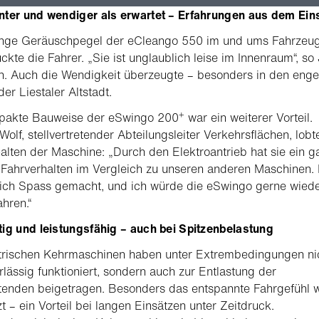
nter und wendiger als erwartet – Erfahrungen aus dem Ein
inge Geräuschpegel der eCleango 550 im und ums Fahrzeu
ckte die Fahrer. „Sie ist unglaublich leise im Innenraum“, so
n. Auch die Wendigkeit überzeugte – besonders in den eng
er Liestaler Altstadt.
+
pakte Bauweise der eSwingo 200
war ein weiterer Vorteil.
Wolf, stellvertretender Abteilungsleiter Verkehrsflächen, lobt
alten der Maschine: „Durch den Elektroantrieb hat sie ein g
Fahrverhalten im Vergleich zu unseren anderen Maschinen.
lich Spass gemacht, und ich würde die eSwingo gerne wied
ahren.“
ig und leistungsfähig – auch bei Spitzenbelastung
ktrischen Kehrmaschinen haben unter Extrembedingungen ni
rlässig funktioniert, sondern auch zur Entlastung der
tenden beigetragen. Besonders das entspannte Fahrgefühl 
t – ein Vorteil bei langen Einsätzen unter Zeitdruck.