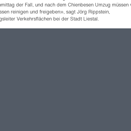
mittag der Fall, und nach dem Chienbesen Umzug müssen 
assen reinigen und freigeben», sagt Jörg Rippstein,
gsleiter Verkehrsflächen bei der Stadt Liestal.