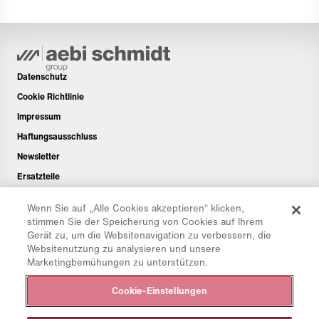
Datenschutz
Cookie Richtlinie
Impressum
Haftungsausschluss
Newsletter
Ersatzteile
Downloadbereich
Wenn Sie auf „Alle Cookies akzeptieren“ klicken,
CO₂-Rechner
stimmen Sie der Speicherung von Cookies auf Ihrem
Gerät zu, um die Websitenavigation zu verbessern, die
TCO-Rechner
Websitenutzung zu analysieren und unsere
Händler & Standorte
Marketingbemühungen zu unterstützen.
Produktgruppenübersicht
Cookie-Einstellungen
IntelliOPS Login
CollabHub Login