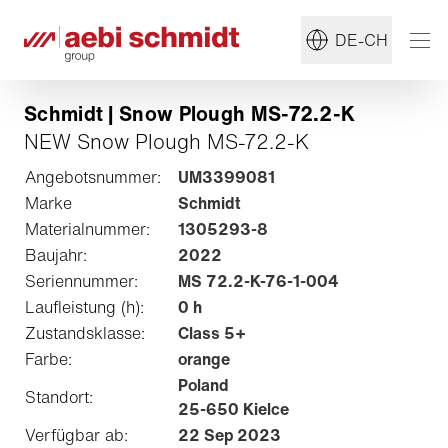
DE-CH
Schmidt | Snow Plough MS-72.2-K
NEW Snow Plough MS-72.2-K
Angebotsnummer:
UM3399081
Marke
Schmidt
Materialnummer:
1305293-8
Baujahr:
2022
Seriennummer:
MS 72.2-K-76-1-004
Laufleistung (h):
0 h
Zustandsklasse:
Class 5+
Farbe:
orange
Poland
Standort:
25-650 Kielce
Verfügbar ab:
22 Sep 2023