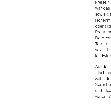
kreiseln
war das
sowie da
Höhenme
oder Ho
Programm
Bergres
Terratr
sowie L
landwirt
Auf das 
darf man
Schnider
Sörenber
und Flex
wären. 