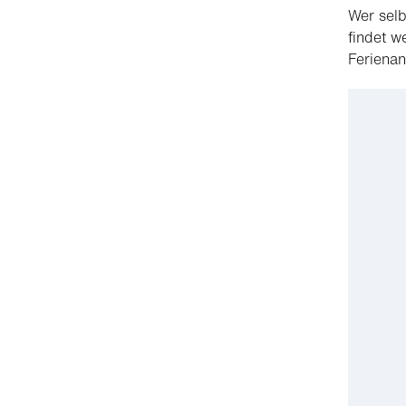
Wer sel
findet w
Ferienan