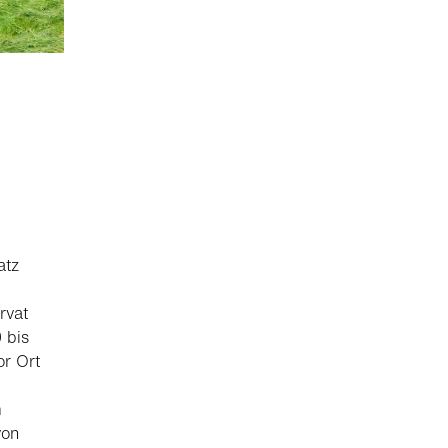
atz
rvat
 bis
or Ort
m
von