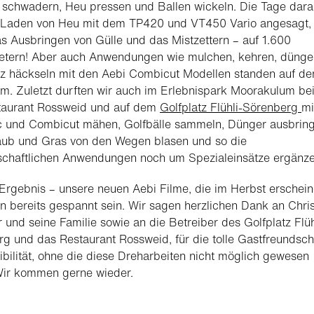
, schwadern, Heu pressen und Ballen wickeln. Die Tage dara
 Laden von Heu mit dem TP420 und VT450 Vario angesagt,
s Ausbringen von Gülle und das Mistzettern – auf 1.600
tern! Aber auch Anwendungen wie mulchen, kehren, dünge
lz häckseln mit den Aebi Combicut Modellen standen auf d
. Zuletzt durften wir auch im Erlebnispark Moorakulum be
taurant Rossweid und auf dem
Golfplatz Flühli-Sörenberg
mi
ac und Combicut mähen, Golfbälle sammeln, Dünger ausbrin
aub und Gras von den Wegen blasen und so die
schaftlichen Anwendungen noch um Spezialeinsätze ergänze
Ergebnis – unsere neuen Aebi Filme, die im Herbst erschein
 bereits gespannt sein. Wir sagen herzlichen Dank an Chris
 und seine Familie sowie an die Betreiber des Golfplatz Flüh
g und das Restaurant Rossweid, für die tolle Gastfreundsch
ibilität, ohne die diese Dreharbeiten nicht möglich gewesen
Wir kommen gerne wieder.