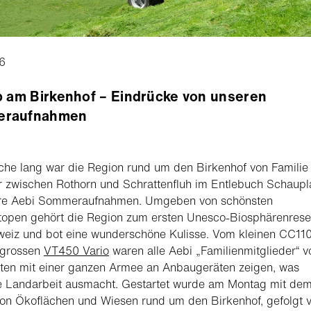
6
b am Birkenhof – Eindrücke von unseren
raufnahmen
he lang war die Region rund um den Birkenhof von Familie
 zwischen Rothorn und Schrattenfluh im Entlebuch Schaupl
ere Aebi Sommeraufnahmen. Umgeben von schönsten
topen gehört die Region zum ersten Unesco-Biosphärenrese
eiz und bot eine wunderschöne Kulisse. Vom kleinen CC110
 grossen
VT450 Vario
waren alle Aebi „Familienmitglieder“ v
ten mit einer ganzen Armee an Anbaugeräten zeigen, was
te Landarbeit ausmacht. Gestartet wurde am Montag mit de
on Ökoflächen und Wiesen rund um den Birkenhof, gefolgt 