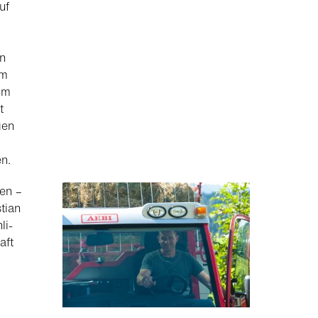
uf
n
em
im
t
gen
n.
en –
tian
li-
aft