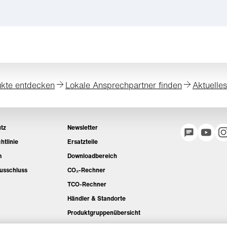
kte entdecken
Lokale Ansprechpartner finden
Aktuelle
tz
Newsletter
htlinie
Ersatzteile
m
Downloadbereich
usschluss
CO₂-Rechner
TCO-Rechner
Händler & Standorte
Produktgruppenübersicht
IntelliOPS Login