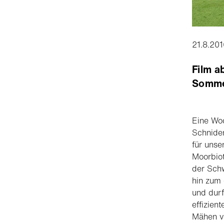
21.8.201
Film a
Somme
Eine Woc
Schnider
für uns
Moorbio
der Schw
hin zum
und durf
effizien
Mähen v