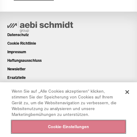
Datenschutz
Cookie Richtlinie
Impressum
Haftungsausschluss
Newsletter
Ersatzteile
Downloadbereich
Wenn Sie auf „Alle Cookies akzeptieren“ klicken,
CO₂-Rechner
stimmen Sie der Speicherung von Cookies auf Ihrem
Gerät zu, um die Websitenavigation zu verbessern, die
TCO-Rechner
Websitenutzung zu analysieren und unsere
Händler & Standorte
Marketingbemühungen zu unterstützen.
Produktgruppenübersicht
Cookie-Einstellungen
IntelliOPS Login