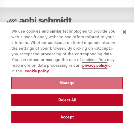
Politik for beskyttelse af personoplysninger
We use cookies and similar technologies to provide you
with a user-friendly website and offers tailored to your
Politik for cookies
interests. Whether cookies are stored depends also on
Kolofon
the settings of your browser. By clicking on «Accept»
you accept the processing of the corresponding data.
Ansvarsfraskrivelse
You can refuse or manage the use of cookies. You may
Nyhedsbrev
read more on data processing in our
privacy policy
or
in the
cookie policy
.
Reservedele
Downloads og links
Manage
CO₂-beregner
TCO-beregner
Reject All
Forhandlere og lokationer
Oversigt over produktgrupper
Accept
IntelliOPS-logon
CollabHub Login