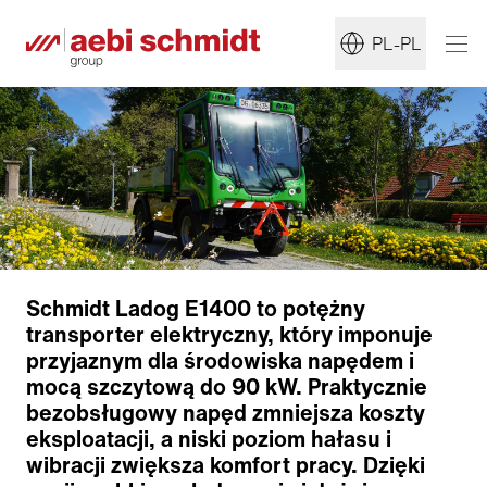
PL-PL
Schmidt Ladog E1400 to potężny
transporter elektryczny, który imponuje
przyjaznym dla środowiska napędem i
Napęd elektryczny
mocą szczytową do 90 kW. Praktycznie
Napęd urządzenia
bezobsługowy napęd zmniejsza koszty
Rama
eksploatacji, a niski poziom hałasu i
Miejsce pracy
wibracji zwiększa komfort pracy. Dzięki
Zastosowania