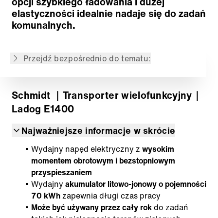
opcji szybkiego ładowania i dużej
Powrót do przeglądu
elastyczności idealnie nadaje się do zadań
komunalnych.
Niniejszy zawartość został przetłumaczony
z oryginalnej wersji angielskiej w sposób
automatyczny.
Przejdź bezpośrednio do tematu:
Schmidt
｜Transporter wielofunkcyjny
｜
Ladog E1400
Najważniejsze informacje w skrócie
Wydajny napęd elektryczny z
wysokim
momentem obrotowym i bezstopniowym
przyspieszaniem
Wydajny
akumulator litowo-jonowy o pojemności
70 kWh
zapewnia długi czas pracy
Może być używany przez cały rok
do zadań