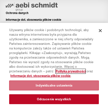
Ochrona danych
Informacje dot. stosowania plików cookie
Informacje prawne
Używamy plików cookie i podobnych technologii, aby
Disclaimer
nasza witryna internetowa była przyjazna dla
użytkownika, a zamieszczone w niej oferty odpowiadały
Newsletter
Państwa zainteresowaniom. Zapisywanie plików cookie
Części zamienne
na komputerze zależy także od ustawień Państwa
przeglądarki. Klikając «Zaakceptuj», wyrażają Państwo
Pliki do pobrania
zgodę na przetwarzanie odpowiednich danych. Mogą
Kalkulator CO₂
Państwo nie wyrazić zgody na stosowanie plików cookie
albo dostosować ich wykorzystanie. Więcej o
Kalkulator TCO
przetwarzaniu danych – patrz
Polityka prywatności
oraz
Dystrybutorzy i placówki
Informacje dot. stosowania plików cookie
.
Grupy produktów
Indywidualne ustawienia
Logowanie do platformy IntelliOPS
CollabHub Login
Odrzucenie wszystkich