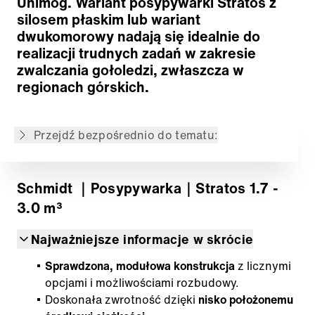
Unimog. Wariant posypywarki Stratos z
Koncepcja modułowa
silosem płaskim lub wariant
Systemy montażowe
dwukomorowy nadają się idealnie do
Systemy dozowania i przenoszenia
realizacji trudnych zadań w zakresie
Instalacja zwilżania soli
zwalczania gołoledzi, zwłaszcza w
Systemy rozprowadzania
regionach górskich.
Systemy napędowe
Technika sterownicza i informacyjna
Przejdź bezpośrednio do tematu:
Powrót do przeglądu
Schmidt
｜Posypywarka
｜Stratos 1.7 -
3.0 m³
Najważniejsze informacje w skrócie
Sprawdzona, modułowa konstrukcja
z licznymi
opcjami i możliwościami rozbudowy.
Doskonała zwrotność dzięki
nisko położonemu