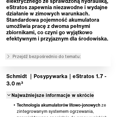
elektrycznego ze sprawdzoną hydrauliką,
eStratos zapewnia niezawodne i wydajne
działanie w zimowych warunkach.
Zrównoważony napęd elektryczny
Standardowa pojemność akumulatora
Systemy montażu i demontażu
umożliwia pracę z dwoma pełnymi
Systemy dozowania i przenośniki
zbiornikami, co czyni go wyjątkowo
Wstępnie zwilżony sprzęt
efektywnym i przyjaznym dla środowiska.
Systemy dystrybucji
Systemy kontroli i informacji
Przejdź bezpośrednio do tematu:
Powrót do przeglądu
Schmidt
｜Posypywarka
｜eStratos 1.7 -
3.0 m³
Najważniejsze informacje w skrócie
Technologia akumulatorów litowo-jonowych
ze
zintegrowanym systemem ogrzewania,