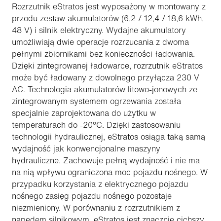
Rozrzutnik eStratos jest wyposażony w montowany z
przodu zestaw akumulatorów (6,2 / 12,4 / 18,6 kWh,
48 V) i silnik elektryczny. Wydajne akumulatory
umożliwiają dwie operacje rozrzucania z dwoma
pełnymi zbiornikami bez konieczności ładowania.
Dzięki zintegrowanej ładowarce, rozrzutnik eStratos
może być ładowany z dowolnego przyłącza 230 V
AC. Technologia akumulatorów litowo-jonowych ze
zintegrowanym systemem ogrzewania została
specjalnie zaprojektowana do użytku w
temperaturach do -20°C. Dzięki zastosowaniu
technologii hydraulicznej, eStratos osiąga taką samą
wydajność jak konwencjonalne maszyny
hydrauliczne. Zachowuje pełną wydajność i nie ma
na nią wpływu ograniczona moc pojazdu nośnego. W
przypadku korzystania z elektrycznego pojazdu
nośnego zasięg pojazdu nośnego pozostaje
niezmieniony. W porównaniu z rozrzutnikiem z
napędem silnikowym, eStratos jest znacznie cichszy.