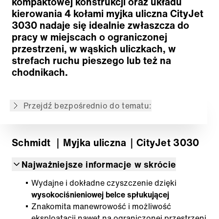
kompaktowej konstrukcji oraz układu
Technologia zmywania
kierowania 4 kołami myjka uliczna CityJet
Pompa wodna
3030 nadaje się idealnie zwłaszcza do
Zbiornik na wodę
pracy w miejscach o ograniczonej
Belka natryskowa
przestrzeni, w wąskich uliczkach, w
Ergonomia i komfort
strefach ruchu pieszego lub też na
Napęd
chodnikach.
Nowoczesna technologia pojazdów
Bogata oferta wyposażenia dodatkowego
Przejdź bezpośrednio do tematu:
Powrót do przeglądu
Schmidt
｜Myjka uliczna
｜CityJet 3030
Najważniejsze informacje w skrócie
Wydajne i dokładne czyszczenie dzięki
wysokociśnieniowej belce spłukującej
Znakomita manewrowość i możliwość
eksploatacji nawet na ograniczonej przestrzeni