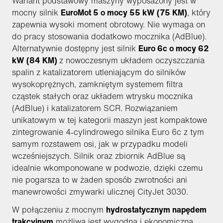
Wariant podstawowy maszyny wyposażony jest w
mocny silnik
EuroMot 5 o mocy 55 kW (75 KM)
, który
zapewnia wysoki moment obrotowy. Nie wymaga on
do pracy stosowania dodatkowo mocznika (AdBlue).
Alternatywnie dostępny jest silnik
Euro 6c o mocy 62
kW (84 KM)
z nowoczesnym układem oczyszczania
spalin z katalizatorem utleniającym do silników
wysokoprężnych, zamkniętym systemem filtra
cząstek stałych oraz układem wtrysku mocznika
(AdBlue) i katalizatorem SCR. Rozwiązaniem
unikatowym w tej kategorii maszyn jest kompaktowe
zintegrowanie 4-cylindrowego silnika Euro 6c z tym
samym rozstawem osi, jak w przypadku modeli
wcześniejszych. Silnik oraz zbiornik AdBlue są
idealnie wkomponowane w podwozie, dzięki czemu
nie pogarsza to w żaden sposób zwrotności ani
manewrowości zmywarki ulicznej CityJet 3030.
W połączeniu z mocnym
hydrostatycznym napędem
trakcyjnym
możliwa jest wygodna i ekonomiczna