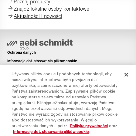
Poznaj produkty
Znajdź lokalne osoby kontaktowe
Aktualności i nowości
Ochrona danych
Informacje dot. stosowania plików cookie
Informacje prawne
Używamy plików cookie i podobnych technologii, aby
Disclaimer
nasza witryna internetowa była przyjazna dla
użytkownika, a zamieszczone w niej oferty odpowiadały
Newsletter
Państwa zainteresowaniom. Zapisywanie plików cookie
Części zamienne
na komputerze zależy także od ustawień Państwa
przeglądarki. Klikając «Zaakceptuj», wyrażają Państwo
Pliki do pobrania
zgodę na przetwarzanie odpowiednich danych. Mogą
Kalkulator CO₂
Państwo nie wyrazić zgody na stosowanie plików cookie
albo dostosować ich wykorzystanie. Więcej o
Kalkulator TCO
przetwarzaniu danych – patrz
Polityka prywatności
oraz
Dystrybutorzy i placówki
Informacje dot. stosowania plików cookie
.