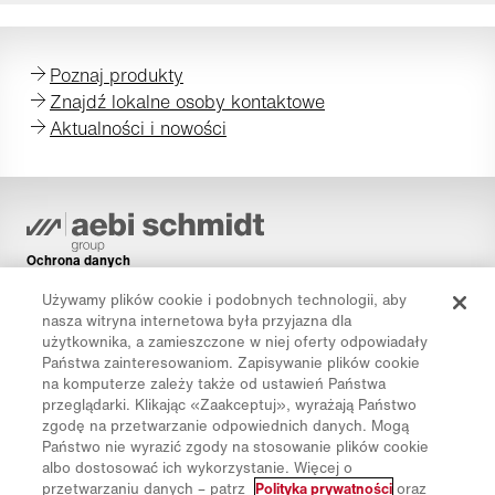
Poznaj produkty
Znajdź lokalne osoby kontaktowe
Aktualności i nowości
Ochrona danych
Informacje dot. stosowania plików cookie
Używamy plików cookie i podobnych technologii, aby
nasza witryna internetowa była przyjazna dla
Informacje prawne
użytkownika, a zamieszczone w niej oferty odpowiadały
Disclaimer
Państwa zainteresowaniom. Zapisywanie plików cookie
na komputerze zależy także od ustawień Państwa
Newsletter
przeglądarki. Klikając «Zaakceptuj», wyrażają Państwo
Części zamienne
zgodę na przetwarzanie odpowiednich danych. Mogą
Pliki do pobrania
Państwo nie wyrazić zgody na stosowanie plików cookie
albo dostosować ich wykorzystanie. Więcej o
Kalkulator CO₂
przetwarzaniu danych – patrz
Polityka prywatności
oraz