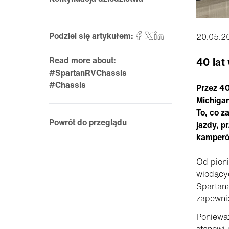
Podziel się artykułem:
20.05.2
Read more about:
40 lat
#SpartanRVChassis
#Chassis
Przez 40
Michiga
To, co z
Powrót do przeglądu
jazdy, p
kamperó
Od pion
wiodącyc
Spartana
zapewni
Ponieważ
stanowi 