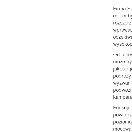
Firma Sp
celem b
rozszerz
wprowadz
oczekiwa
wysokop
Od pier
może by
jakości 
podróży.
wyzwanie
podwozi
kampera
Funkcje
powietr
poziomu
mocowani