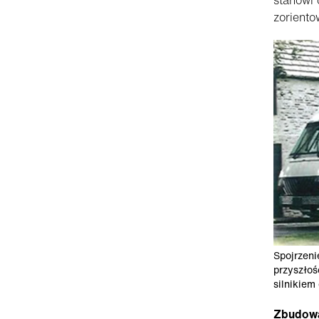
zoriento
Spojrzeni
przyszłoś
silnikiem 
Zbudowa