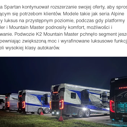
ta Spartan kontynuował rozszerzanie swojej oferty, aby spro
ącym się potrzebom klientów. Modele takie jak seria Alpine
ły luksus na przystępnym poziomie, podczas gdy platformy
er i Mountain Master podnosiły komfort, możliwości i
owanie. Podwozie K2 Mountain Master pchnęło segment jesz
apewniając zwiększoną moc i wyrafinowane luksusowe funkcj
eli wysokiej klasy autokarów.