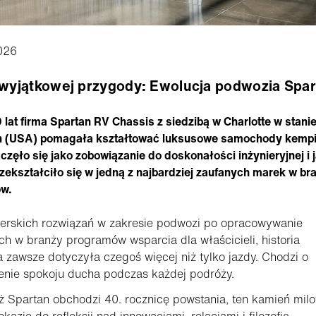
026
 wyjątkowej przygody: Ewolucja podwozia Spa
 lat firma Spartan RV Chassis z siedzibą w Charlotte w stani
n (USA) pomagała kształtować luksusowe samochody kemp
aczęło się jako zobowiązanie do doskonałości inżynieryjnej i 
rzekształciło się w jedną z najbardziej zaufanych marek w br
w.
ierskich rozwiązań w zakresie podwozi po opracowywanie
h w branży programów wsparcia dla właścicieli, historia
 zawsze dotyczyła czegoś więcej niż tylko jazdy. Chodzi o
enie spokoju ducha podczas każdej podróży.
 Spartan obchodzi 40. rocznicę powstania, ten kamień mil
okazję do refleksji nad innowacjami, relacjami i filozofią