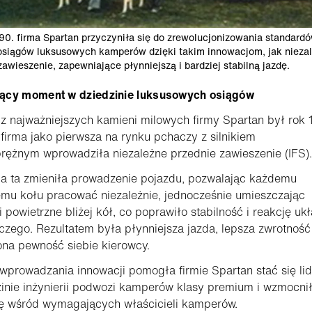
90. firma Spartan przyczyniła się do zrewolucjonizowania standard
osiągów luksusowych kamperów dzięki takim innowacjom, jak nieza
zawieszenie, zapewniające płynniejszą i bardziej stabilną jazdę.
ący moment w dziedzinie luksusowych osiągów
 najważniejszych kamieni milowych firmy Spartan był rok 
 firma jako pierwsza na rynku pchaczy z silnikiem
ężnym wprowadziła niezależne przednie zawieszenie (IFS).
ja ta zmieniła prowadzenie pojazdu, pozwalając każdemu
mu kołu pracować niezależnie, jednocześnie umieszczając
 powietrzne bliżej kół, co poprawiło stabilność i reakcję uk
czego. Rezultatem była płynniejsza jazda, lepsza zwrotność 
na pewność siebie kierowcy.
wprowadzania innowacji pomogła firmie Spartan stać się li
inie inżynierii podwozi kamperów klasy premium i wzmocnił
ję wśród wymagających właścicieli kamperów.