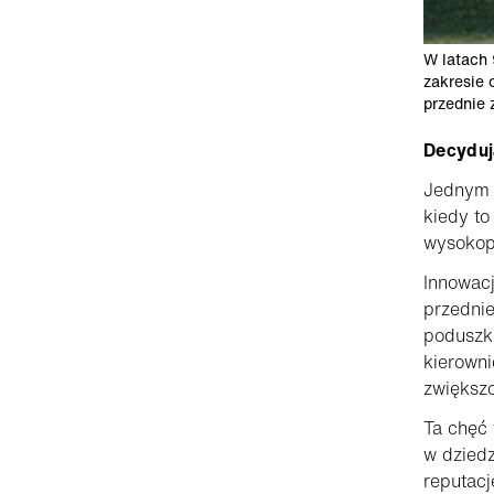
W latach 
zakresie 
przednie 
Decyduj
Jednym z
kiedy to
wysokopr
Innowac
przednie
poduszki
kierowni
zwiększo
Ta chęć 
w dziedz
reputac