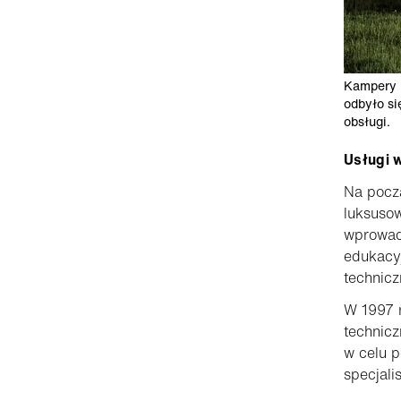
Kampery E
odbyło si
obsługi.
Usługi 
Na począ
luksuso
wprowadz
edukacyj
technic
W 1997 r
technicz
w celu 
specjali