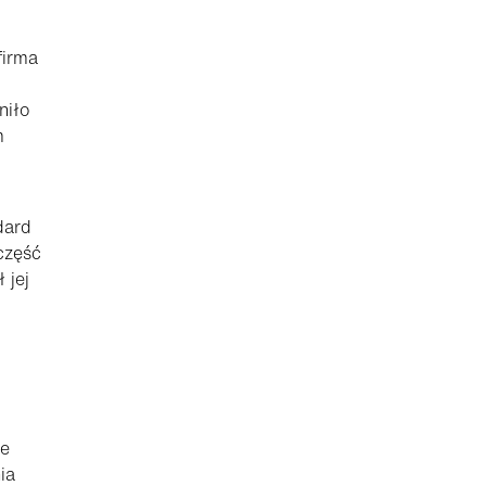
firma
niło
m
dard
część
 jej
we
ia