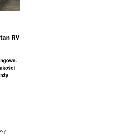
rtan RV
e
ingowe.
jakości
anży
owy