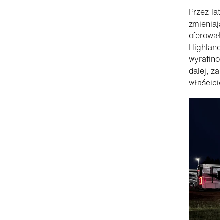
Przez la
zmieniaj
oferowa
Highland
wyrafin
dalej, z
właścici