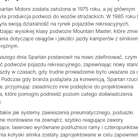
artan Motors została założona w 1975 roku, a jej głównym
yła produkcja podwozi do wozów strażackich. W 1985 roku 
yła swoją działalność na rynek pojazdów rekreacyjnych,
ając wysokiej klasy podwozie Mountain Master, które zmie
nia dotyczące osiągów i jakości jazdy kamperów z silnikie
rężnym.
wszego dnia Spartan postanowił na nowo zdefiniować, czym
ć podwozie pojazdu rekreacyjnego, zapewniając nowy stan
jazdy w czasach, gdy trudne prowadzenie było uważane za 
 Podczas gdy branża podążała za konwencją, Spartan rzucił
, przyjmując zasadniczo inne podejście do projektowania
a, które pomogło podnieść poziom całego doświadczenia
.
 takie jak systemy zawieszenia pneumatycznego, poduszki
zne montowane na zewnątrz, szybko reagujące zawory
jące, laserowo wyrównane podłużnice ramy i czteropunkto
a kołyski silnika zostały zaprojektowane w celu zapewnien