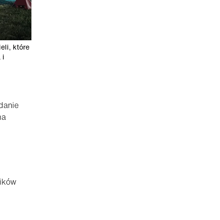
li, które
 i
danie
ma
ników