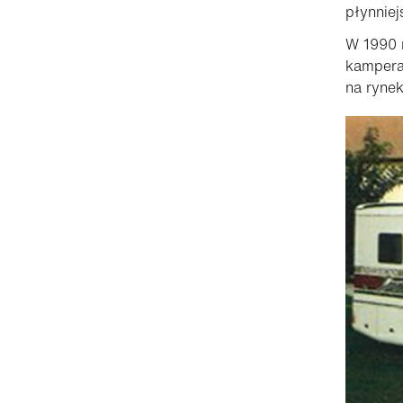
płynniejs
W 1990 
kampera
na ryne