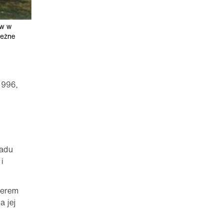
ów w
leżne
1996,
ładu
i
derem
a jej