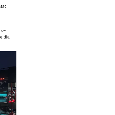
stać
cze
e dla