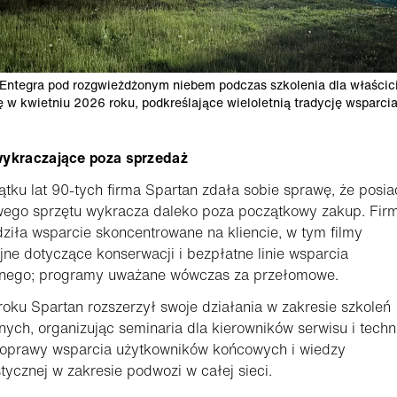
ntegra pod rozgwieżdżonym niebem podczas szkolenia dla właścicie
ę w kwietniu 2026 roku, podkreślające wieloletnią tradycję wsparcia
wykraczające poza sprzedaż
tku lat 90-tych firma Spartan zdała sobie sprawę, że posia
wego sprzętu wykracza daleko poza początkowy zakup. Fir
iła wsparcie skoncentrowane na kliencie, w tym filmy
ne dotyczące konserwacji i bezpłatne linie wsparcia
znego; programy uważane wówczas za przełomowe.
oku Spartan rozszerzył swoje działania w zakresie szkoleń
nych, organizując seminaria dla kierowników serwisu i tech
poprawy wsparcia użytkowników końcowych i wiedzy
stycznej w zakresie podwozi w całej sieci.