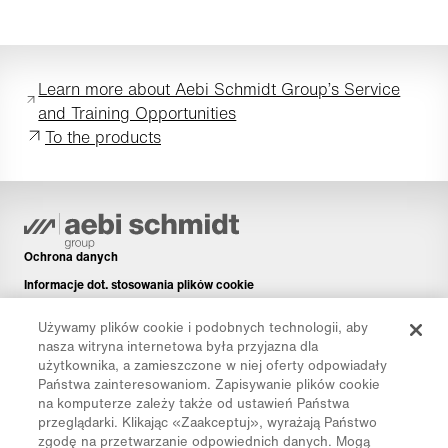
Learn more about Aebi Schmidt Group’s Service
and Training Opportunities
To the products
Ochrona danych
Informacje dot. stosowania plików cookie
Informacje prawne
Używamy plików cookie i podobnych technologii, aby
Disclaimer
nasza witryna internetowa była przyjazna dla
użytkownika, a zamieszczone w niej oferty odpowiadały
Newsletter
Państwa zainteresowaniom. Zapisywanie plików cookie
Części zamienne
na komputerze zależy także od ustawień Państwa
przeglądarki. Klikając «Zaakceptuj», wyrażają Państwo
Pliki do pobrania
zgodę na przetwarzanie odpowiednich danych. Mogą