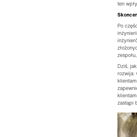
ten wpły
Skoncen
Po częśc
inżynier
inżynier
złożony
zespołu,
Dziś, ja
rozwija:
klientam
zapewni
klientam
zastąpi 