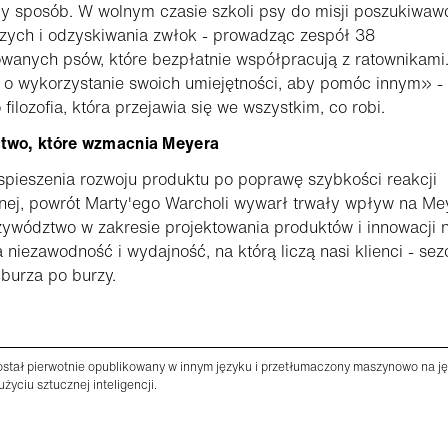
y sposób. W wolnym czasie szkoli psy do misji poszukiwaw
zych i odzyskiwania zwłok - prowadząc zespół 38
owanych psów, które bezpłatnie współpracują z ratownikami
 o wykorzystanie swoich umiejętności, aby pomóc innym» -
 filozofia, która przejawia się we wszystkim, co robi.
ctwo, które wzmacnia Meyera
pieszenia rozwoju produktu po poprawę szybkości reakcji
nej, powrót Marty'ego Warcholi wywarł trwały wpływ na Me
ywództwo w zakresie projektowania produktów i innowacji 
 niezawodność i wydajność, na którą liczą nasi klienci - se
 burza po burzy.
został pierwotnie opublikowany w innym języku i przetłumaczony maszynowo na j
użyciu sztucznej inteligencji.