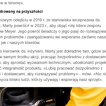
w w terenie».
trowany na przyszłości
iowym odejściu w 2019 r. ze stanowiska wiceprezesa ds.
ii, Marty powrócił w 2023 r., aby objąć rolę lidera zespołu
ów Meyer. Jego powrót świadczy o jego pasji do rozwiązywa
ch problemów i zaangażowaniu we wspieranie zarówno nas
 jak i naszych klientów.
ko kierownik ds. inżynierii, Marty jest dokładnie tam, gdzie si
 w samym środku akcji, pracując bezpośrednio z dostawcami
i, aby sprostać wyzwaniom technicznym, udoskonalić projek
ć integralność produktu. «Lubię pracować bezpośrednio z
i i dostawcami, aby rozwiązywać problemy» - mówi. «Nic n
bycia blisko ludzi, którzy używają i wspierają nasz sprzęt».