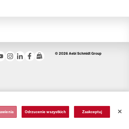
© 2026 Aebi Schmidt Group
tawienia
Odrzucenie wszystkich
Zaakceptuj