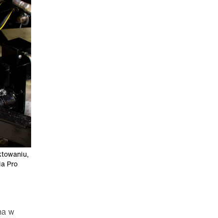
ktowaniu,
a Pro
na w