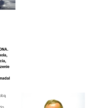
 DNA.
hola,
cia,
zenie
.
 nadal
sobą
do