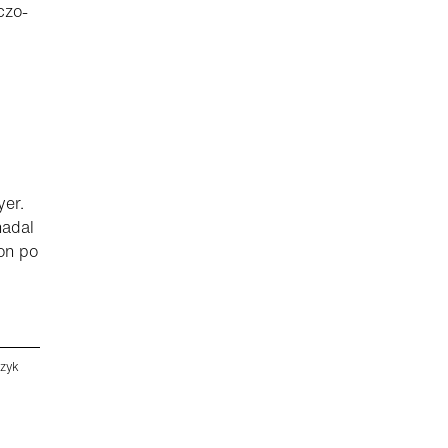
czo-
.
yer.
nadal
zon po
ęzyk