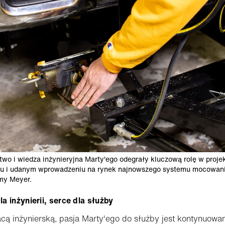
wo i wiedza inżynieryjna Marty'ego odegrały kluczową rolę w proje
iu i udanym wprowadzeniu na rynek najnowszego systemu mocowani
my Meyer.
a inżynierii, serce dla służby
cą inżynierską, pasja Marty'ego do służby jest kontynuowa