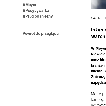
#Meyer
#Posypywarka
#Pług odśnieżny
24.07.2
Inżyni
Powrót do przeglądu
Warcho
W Meyer 
Niewiele
nasz kie
branże 
klienta, 
Zobacz, 
napędza 
Marty po
karierę,
jądrowy