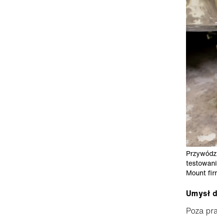
Przywództ
testowan
Mount fir
Umysł dl
Poza pra