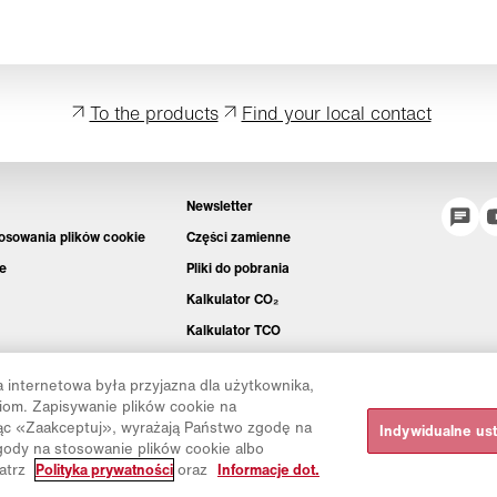
To the products
Find your local contact
Newsletter
tosowania plików cookie
Części zamienne
e
Pliki do pobrania
Kalkulator CO₂
Kalkulator TCO
Dystrybutorzy i placówki
 internetowa była przyjazna dla użytkownika,
Grupy produktów
iom. Zapisywanie plików cookie na
Logowanie do platformy IntelliOPS
jąc «Zaakceptuj», wyrażają Państwo zgodę na
Indywidualne us
ody na stosowanie plików cookie albo
CollabHub Login
patrz
Polityka prywatności
oraz
Informacje dot.