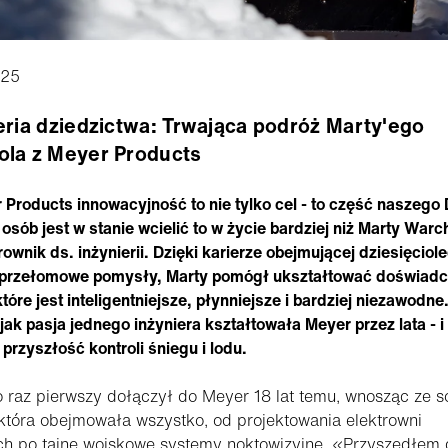
025
eria dziedzictwa: Trwająca podróż Marty'ego
la z Meyer Products
Products innowacyjność to nie tylko cel - to część naszego
 osób jest w stanie wcielić to w życie bardziej niż Marty Warc
rownik ds. inżynierii. Dzięki karierze obejmującej dziesięciole
i przełomowe pomysły, Marty pomógł ukształtować doświadc
które jest inteligentniejsze, płynniejsze i bardziej niezawodne
jak pasja jednego inżyniera kształtowała Meyer przez lata - i
przyszłość kontroli śniegu i lodu.
 raz pierwszy dołączył do Meyer 18 lat temu, wnosząc ze 
 która obejmowała wszystko, od projektowania elektrowni
ch po tajne wojskowe systemy noktowizyjne. «Przyszedłem 