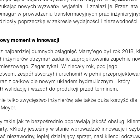
ukając nowych wyzwań», wyjaśnia - i znalazł je. Przez lata
omagał w prowadzeniu transformacyjnych prac inżynieryjny
dniosły poprzeczkę w zakresie wydajności i niezawodności
owy moment w innowacji
 najbardziej dumnych osiągnięć Marty'ego był rok 2018, k
ł inżynierów otrzymał zadanie zaprojektowania zupełnie n
mieszowego. Zegar tykał. W niecały rok, pod jego
ctwem, zespół stworzył i uruchomił w pełni przeprojektowa
raz z całkowicie nowym układem hydraulicznym - który
ł walidację i wszedł do produkcji przed terminem.
nie tylko zwycięstwo inżynierów, ale także duża korzyść dla
 Meyer.
y takie jak te bezpośrednio poprawiają jakość obsługi klient
rty. «Kiedy jesteśmy w stanie wprowadzać innowacje i szy
ać niezawodny, lepiej działający sprzęt, nasi klienci odczuw