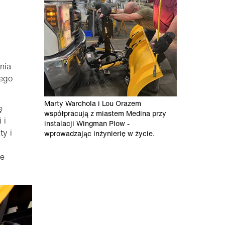
nia
zego
Marty Warchola i Lou Orazem
ę
współpracują z miastem Medina przy
 i
instalacji Wingman Plow -
ty i
wprowadzając inżynierię w życie.
ie