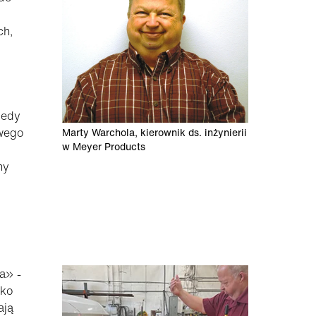
ch,
iedy
owego
Marty Warchola, kierownik ds. inżynierii
w Meyer Products
ny
a» -
bko
ają