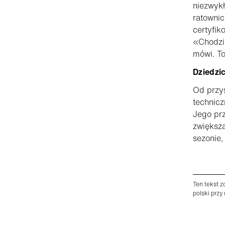
niezwykł
ratownic
certyfik
«Chodzi
mówi. To
Dziedzi
Od przys
technicz
Jego prz
zwiększa
sezonie,
Ten tekst 
polski przy 