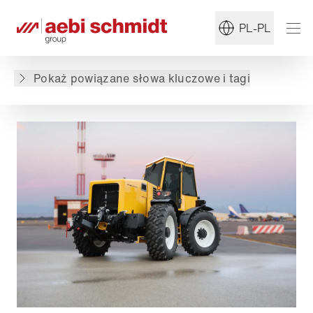
#Letnia pielęgnacja
#Port lotniczy
PL-PL
Powrót do przeglądu
Pokaż powiązane słowa kluczowe i tagi