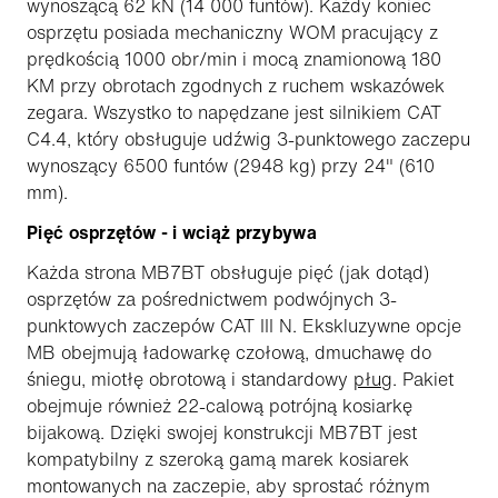
wynoszącą 62 kN (14 000 funtów). Każdy koniec
osprzętu posiada mechaniczny WOM pracujący z
prędkością 1000 obr/min i mocą znamionową 180
KM przy obrotach zgodnych z ruchem wskazówek
zegara. Wszystko to napędzane jest silnikiem CAT
C4.4, który obsługuje udźwig 3-punktowego zaczepu
wynoszący 6500 funtów (2948 kg) przy 24" (610
mm).
Pięć osprzętów - i wciąż przybywa
Każda strona MB7BT obsługuje pięć (jak dotąd)
osprzętów za pośrednictwem podwójnych 3-
punktowych zaczepów CAT III N. Ekskluzywne opcje
MB obejmują ładowarkę czołową, dmuchawę do
śniegu, miotłę obrotową i standardowy
pług
. Pakiet
obejmuje również 22-calową potrójną kosiarkę
bijakową. Dzięki swojej konstrukcji MB7BT jest
kompatybilny z szeroką gamą marek kosiarek
montowanych na zaczepie, aby sprostać różnym