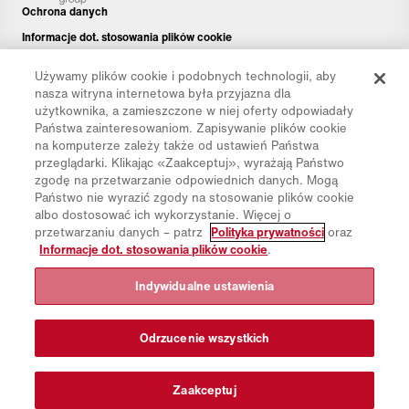
Ochrona danych
Informacje dot. stosowania plików cookie
Informacje prawne
Używamy plików cookie i podobnych technologii, aby
Disclaimer
nasza witryna internetowa była przyjazna dla
użytkownika, a zamieszczone w niej oferty odpowiadały
Newsletter
Państwa zainteresowaniom. Zapisywanie plików cookie
Części zamienne
na komputerze zależy także od ustawień Państwa
przeglądarki. Klikając «Zaakceptuj», wyrażają Państwo
Pliki do pobrania
zgodę na przetwarzanie odpowiednich danych. Mogą
Kalkulator CO₂
Państwo nie wyrazić zgody na stosowanie plików cookie
albo dostosować ich wykorzystanie. Więcej o
Kalkulator TCO
przetwarzaniu danych – patrz
Polityka prywatności
oraz
Dystrybutorzy i placówki
Informacje dot. stosowania plików cookie
.
Grupy produktów
Indywidualne ustawienia
Logowanie do platformy IntelliOPS
CollabHub Login
Odrzucenie wszystkich
© 2026 Aebi Schmidt Group
Zaakceptuj