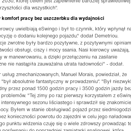
 2030, której celem jest zapewnienie bardziej sprawiedliwej 
rzyszłości dla wszystkich".
 komfort pracy bez uszczerbku dla wydajności
erowcy uwielbiają eSwingo i był to czynnik, który wpłynął n
cyzję o dodaniu kolejnego pojazdu." dodał Demetriou.
cje zwrotne były bardzo pozytywne, z pozytywnymi opiniam
twości obsługi, ciszy i mocy ssania. Nasi kierowcy uważają,
wy w manewrowaniu, a dzięki przełączeniu na zasilanie
zne nie nastąpiła zauważalna utrata ładowności" - dodał.
r usług zmechanizowanych, Manuel Morais, powiedział, że
"był absolutnie fantastyczny w prowadzeniu". "Był niezwyk
dny przez ponad 1500 godzin pracy i 3500 godzin jazdy be
problemów. "Tej zimy po raz pierwszy korzystałem z eSwin
intensywnego sezonu liściastego i sprawdził się znakomicie
mocy. Byłem w stanie obsługiwać pojazd przez siedmiogodz
ez konieczności powrotu do zajezdni w celu jego naładowan
go punktu widzenia czuję się o wiele zdrowszy prowadząc t
 porównaniu do poprzedniej zamiatarki spalinowej, którą