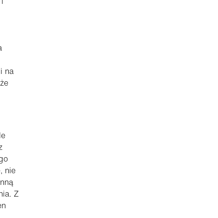
i
a
i na
 że
le
z
go
, nie
inną
ia. Z
en