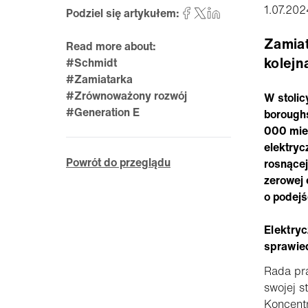
1.07.202
Podziel się artykułem:
Zamiat
Read more about:
kolejn
#Schmidt
#Zamiatarka
#Zrównoważony rozwój
W stolic
#Generation E
boroughs
000 mies
elektry
Powrót do przeglądu
rosnącej
zerowej 
o podejś
Elektryc
sprawied
Rada pr
swojej s
Koncentr