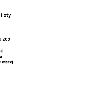
floty
ad 200
ej
lu
ę więcej
.