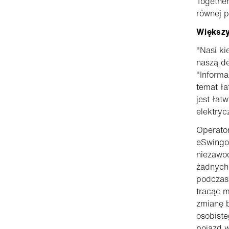
Together
równej p
Większy
"Nasi ki
naszą de
"Informa
temat ła
jest łat
elektryc
Operato
eSwingo 
niezawo
żadnych 
podczas 
tracąc 
zmianę b
osobiste
pojazd w