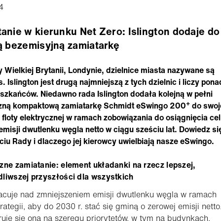
4
anie w kierunku Net Zero: Islington dodaje do 
ą bezemisyjną zamiatarkę
y Wielkiej Brytanii, Londynie, dzielnice miasta nazywane są
. Islington jest drugą najmniejszą z tych dzielnic i liczy pon
zkańców. Niedawno rada Islington dodała kolejną w pełni
+
czną kompaktową zamiatarkę Schmidt eSwingo 200
do swoj
 floty elektrycznej w ramach zobowiązania do osiągnięcia ce
emisji dwutlenku węgla netto w ciągu sześciu lat. Dowiedz si
ciu Rady i dlaczego jej kierowcy uwielbiają nasze eSwingo.
zne zamiatanie: element układanki na rzecz lepszej,
liwszej przyszłości dla wszystkich
acuje nad zmniejszeniem emisji dwutlenku węgla w ramach
trategii, aby do 2030 r. stać się gminą o zerowej emisji netto
uje się ona na szeregu priorytetów, w tym na budynkach,