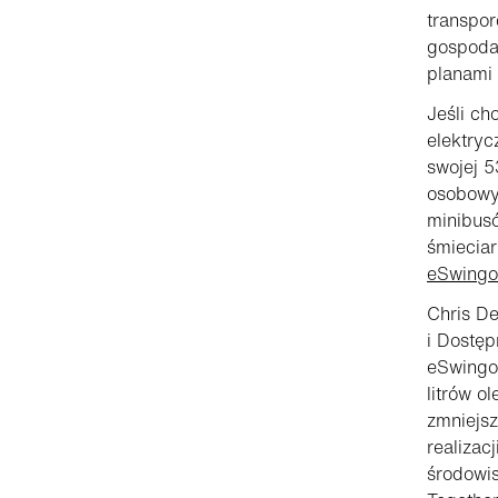
transpor
gospodar
planami 
Jeśli ch
elektryc
swojej 
osobowy
minibusó
śmieciar
eSwingo
Chris De
i Dostę
eSwingo 
litrów o
zmniejsz
realizac
środowis