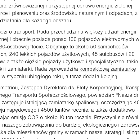
cie, zrównoważonej i przystępnej cenowo energii, zielonej
ce i planowaniu oraz środowisku naturalnym i odpadach, z
działania dla każdego obszaru.
odzi o transport, Rada przechodzi na większy udział energii
znej i obecnie posiada ponad 100 pojazdów elektrycznych 
530-osobowej flocie. Obejmuje to około 50 samochodów
ch, 240 lekkich pojazdów użytkowych, 45 autobusów i 20
w, a także ciężkie pojazdy użytkowe i specjalistyczne, takie
ki i zamiatarki. Rada wprowadziła
kompaktową zamiatarkę
w styczniu ubiegłego roku, a teraz dodała kolejną.
metriou, Zastępca Dyrektora ds. Floty Korporacyjnej, Trans
pnego Transportu Społecznościowego, powiedział: "Nasza d
zastępuje istniejącą zamiatarkę spalinową, oszczędzając 4
leju napędowego i 4500 funtów rocznie, a także dodatkowo
ając emisję CO2 o około 10 ton rocznie. Przyczyni się równ
ji naszego zobowiązania do bardziej ekologicznego i zdrows
ka dla mieszkańców gminy w ramach naszej strategii Isling