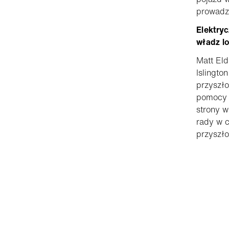
prowadzi
Elektry
władz l
Matt Eld
Islingto
przyszł
pomocy 
strony 
rady w c
przyszło