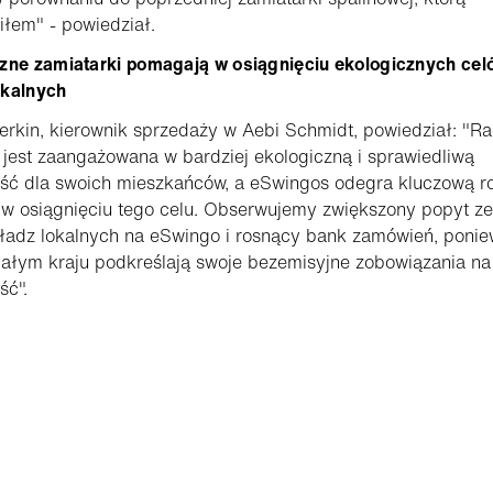
łem" - powiedział.
czne zamiatarki pomagają w osiągnięciu ekologicznych cel
okalnych
erkin, kierownik sprzedaży w Aebi Schmidt, powiedział: "R
n jest zaangażowana w bardziej ekologiczną i sprawiedliwą
ość dla swoich mieszkańców, a eSwingos odegra kluczową r
w osiągnięciu tego celu. Obserwujemy zwiększony popyt ze
władz lokalnych na eSwingo i rosnący bank zamówień, poni
ałym kraju podkreślają swoje bezemisyjne zobowiązania na
ść".