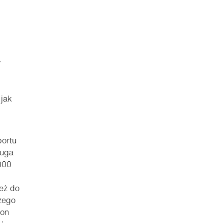
w
 jak
portu
ruga
000
ież do
zego
ton