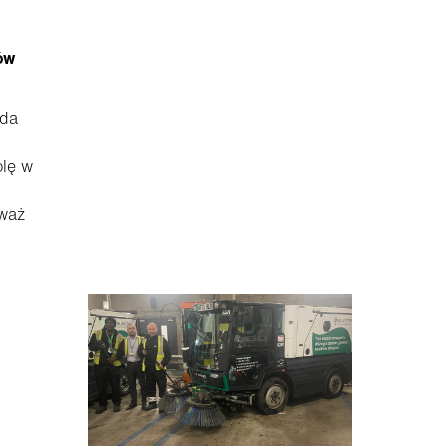
ów
ada
olę w
eważ