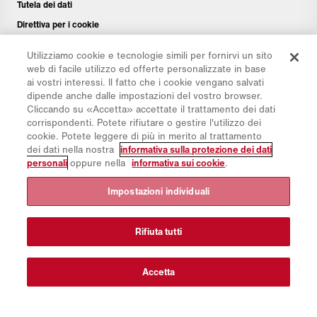
Tutela dei dati
Direttiva per i cookie
Colophon
Utilizziamo cookie e tecnologie simili per fornirvi un sito
Disclaimer
web di facile utilizzo ed offerte personalizzate in base
ai vostri interessi. Il fatto che i cookie vengano salvati
Newsletter
dipende anche dalle impostazioni del vostro browser.
Pezzi di ricambio
Cliccando su «Accetta» accettate il trattamento dei dati
corrispondenti. Potete rifiutare o gestire l'utilizzo dei
Area di download
cookie. Potete leggere di più in merito al trattamento
Calcolatore di CO₂
dei dati nella nostra
informativa sulla protezione dei dati
personali
oppure nella
informativa sui cookie
.
Calcolatrice TCO
Rivenditori e siti
Impostazioni individuali
Panoramica dei gruppi di prodotti
Login IntelliOPS
Rifiuta tutti
CollabHub Login
Accetta
© 2026 Aebi Schmidt Group