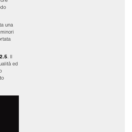
iore
odo
nta una
 minori
rtata
2.5
. Il
ualità ed
o
to