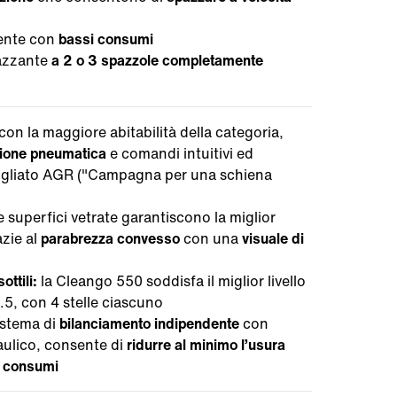
iente con
bassi consumi
pazzante
a
2
o
3
spazzole
completamente
con la maggiore abitabilità della categoria,
sione pneumatica
e comandi intuitivi ed
sigliato AGR ("Campagna per una schiena
e superfici vetrate garantiscono la miglior
azie al
parabrezza convesso
con una
visuale di
ottili:
la Cleango 550 soddisfa il miglior livello
5, con 4 stelle ciascuno
sistema di
bilanciamento indipendente
con
raulico, consente di
ridurre al minimo l’usura
l consumi