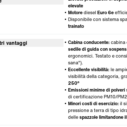
e
elevate
Motore
diesel
Euro 6e
effic
Disponibile con sistema s
trainato
Cabina conducente:
cabina 
tri vantaggi
sedile di guida con sospen
ergonomici. Testato e con
sana").
Eccellente visibilità:
le ampi
visibilità della categoria, gr
250°
Emissioni minime di polveri s
di certificazione PM10/PM2.
Minori costi di esercizio:
il 
pressione a terra di tipo id
delle
spazzole limitandone i