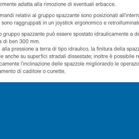
armente adatta alla rimozione di eventuali erbacce.
omandi relativi al gruppo spazzante sono posizionati all’intern
 sono raggruppati in un joystick ergonomico e retroilluminat
ro gruppo spazzante può essere spostato idraulicamente a d
ra di ben 300 mm.
 alla pressione a terra di tipo idraulico, la finitura della spaz
le anche su superfici stradali dissestate; inoltre è possibile 
icamente l’inclinazione delle spazzole migliorando le operazio
mento di caditoie o cunette.