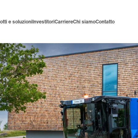
tti e soluzioni
Investitori
Carriere
Chi siamo
Contatto