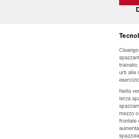
D
Tecnol
Cleango 
spazzant
trainato
urti all
esercizio
Nella ve
terza sp
spazzame
mezzo c
frontale
aumentan
spazzola 