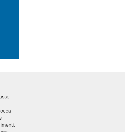
‘asse
 bocca
e
imenti.