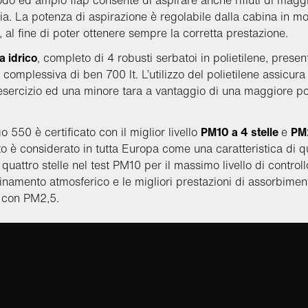
o ed ampio flap consente di aspirare anche rifiuti di magg
ia. La potenza di aspirazione è regolabile dalla cabina in m
, al fine di poter ottenere sempre la corretta prestazione.
a idrico
, completo di 4 robusti serbatoi in polietilene, prese
 complessiva di ben 700 lt. L’utilizzo del polietilene assicura
 esercizio ed una minore tara a vantaggio di una maggiore po
o 550 è certificato con il miglior livello
PM10 a 4 stelle
e
PM
ato è considerato in tutta Europa come una caratteristica di q
quattro stelle nel test PM10 per il massimo livello di controll
uinamento atmosferico e le migliori prestazioni di assorbimen
i con PM2,5.