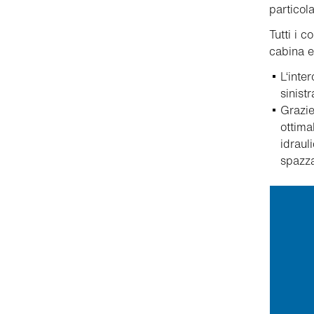
particol
Tutti i c
cabina e
L‘inte
sinist
Grazie
ottima
idraul
spazza