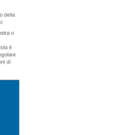
o della
o:
estra o
zola è
regolare
ni di