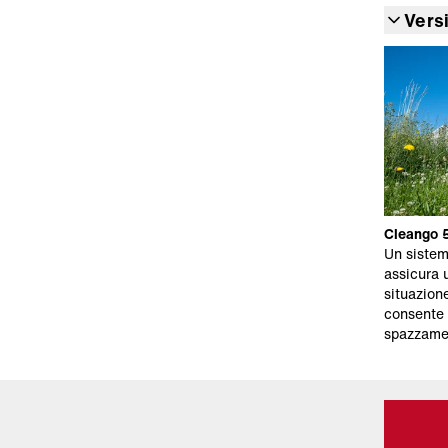
Versi
Cleango 5
Un sistem
assicura 
situazion
consente 
spazzame