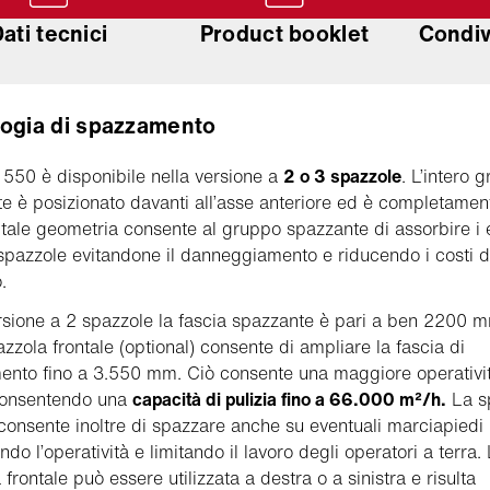
ati tecnici
Product booklet
Condivi
ogia di spazzamento
550 è disponibile nella versione a
2 o 3 spazzole
. L’intero 
e è posizionato davanti all’asse anteriore ed è completamen
; tale geometria consente al gruppo spazzante di assorbire i 
e spazzole evitandone il danneggiamento e riducendo i costi d
.
rsione a 2 spazzole la fascia spazzante è pari a ben 2200 
azzola frontale (optional) consente di ampliare la fascia di
nto fino a 3.550 mm. Ciò consente una maggiore operativit
onsentendo una
capacità di pulizia fino a 66.000 m²/h.
La s
 consente inoltre di spazzare anche su eventuali marciapiedi
do l’operatività e limitando il lavoro degli operatori a terra.
frontale può essere utilizzata a destra o a sinistra e risulta