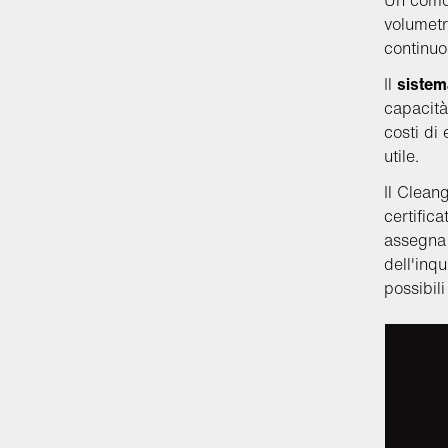
Un comod
volumetr
continuo
Il
sistem
capacità
costi di
utile.
Il Cleang
certific
assegna 
dell'inq
possibil