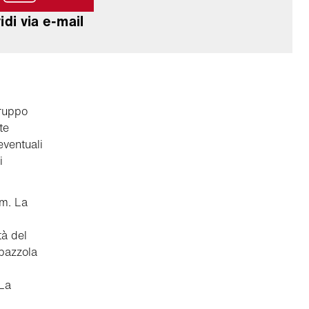
di via e-mail
gruppo
te
eventuali
i
mm. La
à del
pazzola
 La