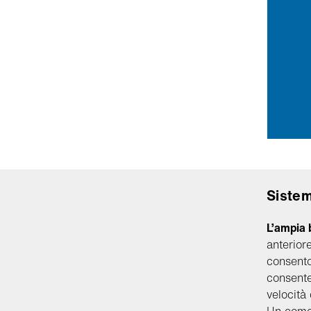
Sistem
L’ampia 
anterior
consento
consente
velocità