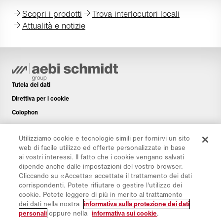
Scopri i prodotti
Trova interlocutori locali
Attualità e notizie
Tutela dei dati
Direttiva per i cookie
Colophon
Disclaimer
Utilizziamo cookie e tecnologie simili per fornirvi un sito
Newsletter
web di facile utilizzo ed offerte personalizzate in base
Pezzi di ricambio
ai vostri interessi. Il fatto che i cookie vengano salvati
dipende anche dalle impostazioni del vostro browser.
Area di download
Cliccando su «Accetta» accettate il trattamento dei dati
Calcolatore di CO₂
corrispondenti. Potete rifiutare o gestire l'utilizzo dei
cookie. Potete leggere di più in merito al trattamento
Calcolatrice TCO
dei dati nella nostra
informativa sulla protezione dei dati
Rivenditori e siti
personali
oppure nella
informativa sui cookie
.