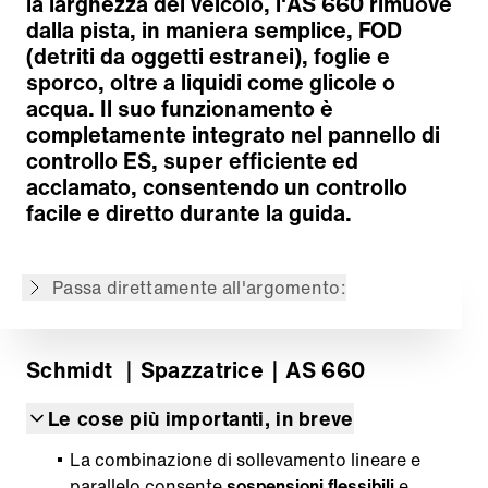
la larghezza del veicolo, l'AS 660 rimuove
dalla pista, in maniera semplice, FOD
(detriti da oggetti estranei), foglie e
sporco, oltre a liquidi come glicole o
acqua. Il suo funzionamento è
completamente integrato nel pannello di
controllo ES, super efficiente ed
acclamato, consentendo un controllo
Concetto di pulizia
facile e diretto durante la guida.
Sistema di aspirazione
Operatività
Passa direttamente all'argomento:
Torna alla panoramica
Schmidt
｜Spazzatrice
｜AS 660
Le cose più importanti, in breve
La combinazione di sollevamento lineare e
parallelo consente
sospensioni flessibili
e