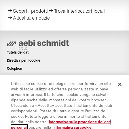
Scopri i prodotti
Trova interlocutori locali
Attualità e notizie
Tutela dei dati
Direttiva per i cookie
Colophon
Disclaimer
Utilizziamo cookie e tecnologie simili per fornirvi un sito
Newsletter
web di facile utilizzo ed offerte personalizzate in base
Pezzi di ricambio
ai vostri interessi. Il fatto che i cookie vengano salvati
dipende anche dalle impostazioni del vostro browser.
Area di download
Cliccando su «Accetta» accettate il trattamento dei dati
Calcolatore di CO₂
corrispondenti. Potete rifiutare o gestire l'utilizzo dei
cookie. Potete leggere di più in merito al trattamento
Calcolatrice TCO
dei dati nella nostra
informativa sulla protezione dei dati
Rivenditori e siti
personali
oppure nella
informativa sui cookie
.