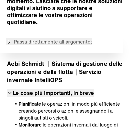
momento. Lasciate che le nostre soluzioni
digitali vi aiutino a supportare e
Modulo: Route Manager
ottimizzare le vostre operazioni
Modulo: Monitoraggio
quotidiane.
Modulo: Analisi e reportistica
Modulo: Manutenzione
Passa direttamente all'argomento:
Torna alla panoramica
Aebi Schmidt
｜Sistema di gestione delle
operazioni e della flotta
｜Servizio
invernale IntelliOPS
Le cose più importanti, in breve
Pianificate
le operazioni in modo più efficiente
creando percorsi o azioni e assegnandoli a
singoli autisti o veicoli.
Monitorare
le operazioni invernali dal luogo di