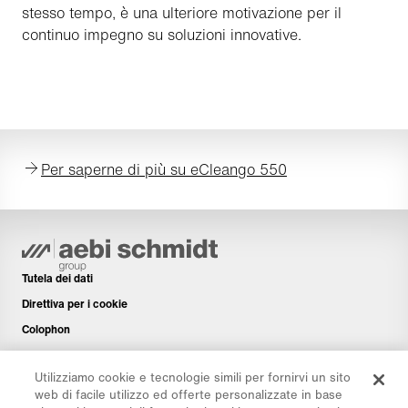
stesso tempo, è una ulteriore motivazione per il
continuo impegno su soluzioni innovative.
Per saperne di più su eCleango 550
Tutela dei dati
Direttiva per i cookie
Colophon
Disclaimer
Utilizziamo cookie e tecnologie simili per fornirvi un sito
Newsletter
web di facile utilizzo ed offerte personalizzate in base
Pezzi di ricambio