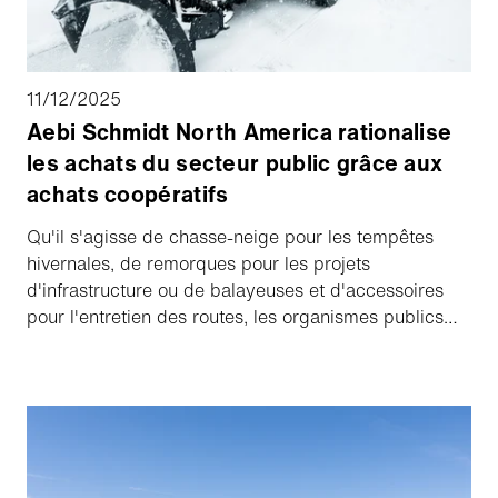
11/12/2025
Aebi Schmidt North America rationalise
les achats du secteur public grâce aux
achats coopératifs
Qu'il s'agisse de chasse-neige pour les tempêtes
hivernales, de remorques pour les projets
d'infrastructure ou de balayeuses et d'accessoires
pour l'entretien des routes, les organismes publics
s'appuient sur des équipements fiables pour faire
fonctionner les communautés. Pourtant, les
municipalités, les écoles et les organisations à but
non lucratif sont confrontées à un défi permanent :
acquérir les bons outils de manière efficace tout en
respectant les règles de passation des marchés.