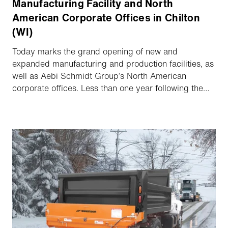
Manufacturing Facility and North
American Corporate Offices in Chilton
(WI)
Today marks the grand opening of new and
expanded manufacturing and production facilities, as
well as Aebi Schmidt Group’s North American
corporate offices. Less than one year following the
groundbreaking on the 86,500 sq. ft. buildout, the
expanded facility will now support enhanced process
innovation for existing and new product lines, as well
as provide opportunities for more jobs in and around
the Chilton area. Aebi Schmidt currently achieves
25% of its turnover in North America and has a clear
ambition for further growth.