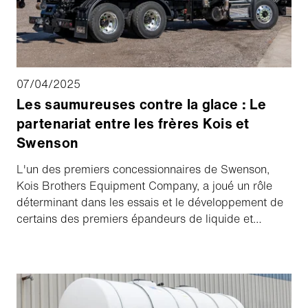
07/04/2025
Les saumureuses contre la glace : Le
partenariat entre les frères Kois et
Swenson
L'un des premiers concessionnaires de Swenson,
Kois Brothers Equipment Company, a joué un rôle
déterminant dans les essais et le développement de
certains des premiers épandeurs de liquide et
équipements d'antigivrage au début des années
1990. Le fournisseur d'équipements pour camions
basé à Denver, dans le Colorado, a perçu le potentiel
de cette nouvelle tendance en matière de
déneigement. Nous avons rencontré Dave