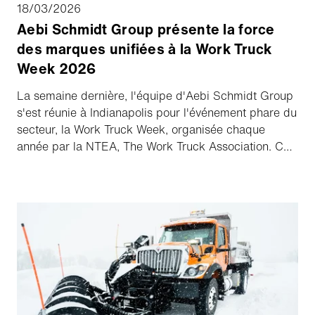
18/03/2026
Aebi Schmidt Group présente la force
des marques unifiées à la Work Truck
Week 2026
La semaine dernière, l'équipe d'Aebi Schmidt Group
s'est réunie à Indianapolis pour l'événement phare du
secteur, la Work Truck Week, organisée chaque
année par la NTEA, The Work Truck Association. Cet
événement rassemble les fabricants, les distributeurs
et les professionnels des parcs de véhicules de
l'ensemble de l'industrie des camions de travail afin
de créer des liens, de partager des idées et
d'explorer les dernières innovations qui façonnent
l'avenir de tout ce qui concerne les équipements de
camions.