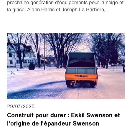
prochaine génération d'équipements pour la neige et
la glace. Aiden Harris et Joseph La Barbera,
étudiants en génie mécanique à la Northern Illinois
University, se sont lancés dans des projets pratiques
qui ont un impact direct sur la réussite de nos clients.
Suivant les traces d'Anthony Gomez, ancien stagiaire
devenu employé, ils laissent déjà leur empreinte.
Lisez la suite pour découvrir comment leur travail
d'aujourd'hui permet d'améliorer la sécurité et
l'efficacité des opérations de demain.
29/07/2025
Construit pour durer : Eskil Swenson et
l'origine de l'épandeur Swenson