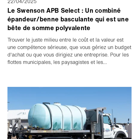
22/04/2025
Le Swenson APB Select : Un combiné
épandeur/benne basculante qui est une
bête de somme polyvalente
Trouver le juste milieu entre le coût et la valeur est
une compétence sérieuse, que vous gériez un budget
d'achat ou que vous dirigiez une entreprise. Pour les
flottes municipales, les paysagistes et les
entrepreneurs privés qui recherchent un équipement
à benne basculante polyvalent pour des opérations
tout au long de l'année, l'APB Select de Swenson
peut être la solution. Apprenez-en plus sur la
conception unique de Swenson et sur la façon dont
elle vous permettra de tirer le meilleur parti de votre
argent.