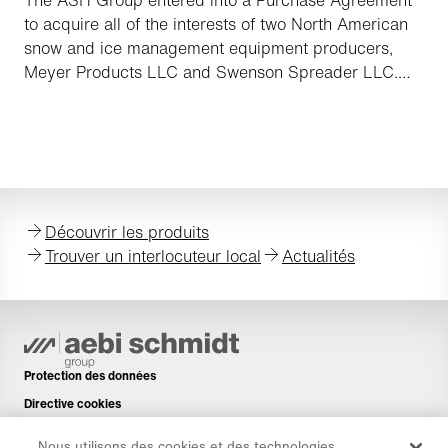
to acquire all of the interests of two North American
snow and ice management equipment producers,
Meyer Products LLC and Swenson Spreader LLC.
Both companies are owned by the Louis Berkman
Work Products Company LLC, Steubenville, Ohio and
the transaction is expected to be closed by the end
of September 2015. Both companies will provide the
ASH Group with a very significant footprint in the
important North American snow and ice management
Découvrir les produits
market.
Trouver un interlocuteur local
Actualités
Protection des données
Directive cookies
Mentions légales
Nous utilisons des cookies et des technologies