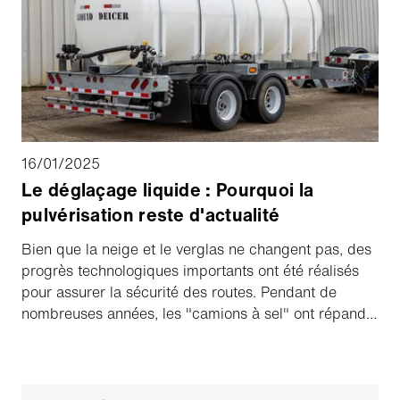
Kjederquist de Swenson ainsi que Gary, Ernie et
Scott Kois pour discuter de l'expérience et partager
des rires entre bons amis. Bien que les frères Kois
aient reconnu le brillant avenir des déglaceurs et des
pulvérisateurs, il a fallu un travail d'équipe entre Kois
et Swenson pour concevoir et construire un système
efficace et fiable.
16/01/2025
Le déglaçage liquide : Pourquoi la
pulvérisation reste d'actualité
Bien que la neige et le verglas ne changent pas, des
progrès technologiques importants ont été réalisés
pour assurer la sécurité des routes. Pendant de
nombreuses années, les "camions à sel" ont répandu
du sel gemme et du sable sur les chaussées pour
lutter contre les conditions dangereuses. Cependant,
depuis les années 1990, de nombreuses régions des
États-Unis sont passées de l'épandage de sel liquide