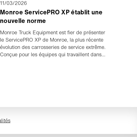
11/03/2026
Monroe ServicePRO XP établit une
nouvelle norme
Monroe Truck Equipment est fier de présenter
le ServicePRO XP de Monroe, la plus récente
évolution des carrosseries de service extrême.
Conçue pour les équipes qui travaillent dans
les conditions les plus difficiles et qui exigent
des performances sous les équipements les
plus lourds et les routes les plus difficiles, la
ServicePRO XP offre une résistance sans
compromis, une durabilité à long terme et une
protection supérieure, travail après travail,
kilomètre après kilomètre.
lités