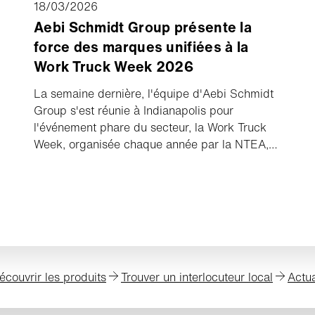
18/03/2026
Aebi Schmidt Group présente la
force des marques unifiées à la
Work Truck Week 2026
La semaine dernière, l'équipe d'Aebi Schmidt
Group s'est réunie à Indianapolis pour
l'événement phare du secteur, la Work Truck
Week, organisée chaque année par la NTEA,
The Work Truck Association. Cet événement
rassemble les fabricants, les distributeurs et
les professionnels des parcs de véhicules de
l'ensemble de l'industrie des camions de
travail afin de créer des liens, de partager des
idées et d'explorer les dernières innovations
qui façonnent l'avenir de tout ce qui concerne
écouvrir les produits
Trouver un interlocuteur local
Actua
les équipements de camions.