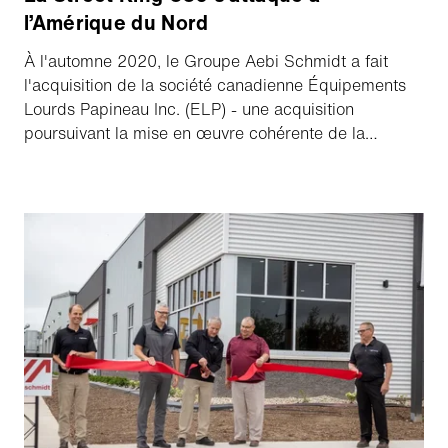
l’Amérique du Nord
À l'automne 2020, le Groupe Aebi Schmidt a fait
l'acquisition de la société canadienne Équipements
Lourds Papineau Inc. (ELP) - une acquisition
poursuivant la mise en œuvre cohérente de la
stratégie de croissance du groupe, ELP étant un chef
de file dans la fabrication d'équipements de service
hivernal au Québec. Maintenant - un peu plus tard
que prévu, en raison du coronavirus - le personnel
des ventes et du service après-vente d'Aebi Schmidt
Canada Inc. et d'ELP apprend à se connaître
personnellement lors de la formation d'introduction
du Street King 660 au Canada.