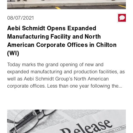
08/07/2021
Aebi Schmidt Opens Expanded
Manufacturing Facility and North
American Corporate Offices in Chilton
(WI)
Today marks the grand opening of new and
expanded manufacturing and production facilities, as
well as Aebi Schmidt Group’s North American
corporate offices. Less than one year following the
groundbreaking on the 86,500 sq. ft. buildout, the
expanded facility will now support enhanced process
innovation for existing and new product lines, as well
as provide opportunities for more jobs in and around
the Chilton area. Aebi Schmidt currently achieves
25% of its turnover in North America and has a clear