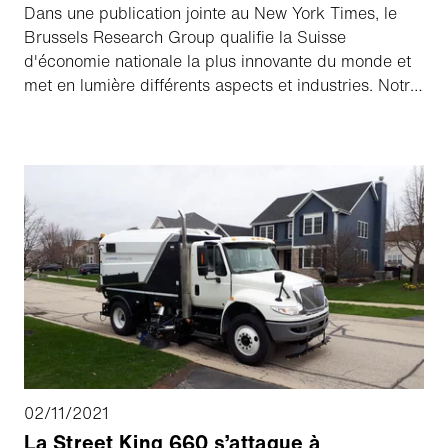
Dans une publication jointe au New York Times, le
Brussels Research Group qualifie la Suisse
d'économie nationale la plus innovante du monde et
met en lumière différents aspects et industries. Notre
Group CEO, Barend Fruithof, y explique dans une
interview les facteurs qui ont conduit à la croissance
de notre groupe et comment l'Aebi Schmidt Group
entend poursuivre sa croissance en Amérique du
Nord.
02/11/2021
La Street King 660 s’attaque à