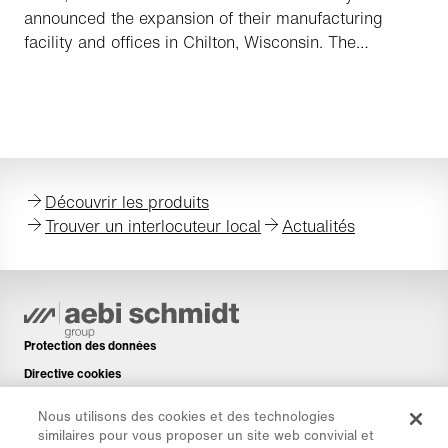
announced the expansion of their manufacturing
facility and offices in Chilton, Wisconsin. The
expansion of 70,000 square feet will increase
capacity for existing as well as additional Aebi
Schmidt products and office facilities.
Découvrir les produits
Trouver un interlocuteur local
Actualités
Protection des données
Directive cookies
Mentions légales
Nous utilisons des cookies et des technologies
Avis de non-responsabilité
similaires pour vous proposer un site web convivial et