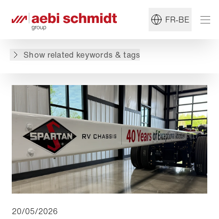
#SpartanRVChassis
#Chassis
FR-BE
Retour à l'aperçu
Show related keywords & tags
20/05/2026