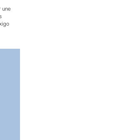
r une
s
xigo