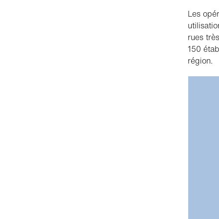
Les opér
utilisat
rues trè
150 étab
région.