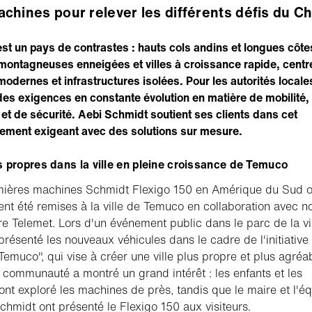
chines pour relever les différents défis du Chi
 est un pays de contrastes : hauts cols andins et longues côte
montagneuses enneigées et villes à croissance rapide, centr
modernes et infrastructures isolées. Pour les autorités locale
 des exigences en constante évolution en matière de mobilité,
 et de sécurité. Aebi Schmidt soutient ses clients dans cet
ement exigeant avec des solutions sur mesure.
 propres dans la ville en pleine croissance de Temuco
mières machines Schmidt Flexigo 150 en Amérique du Sud o
t été remises à la ville de Temuco en collaboration avec n
re Telemet. Lors d'un événement public dans le parc de la vil
présenté les nouveaux véhicules dans le cadre de l'initiative
Temuco", qui vise à créer une ville plus propre et plus agréa
a communauté a montré un grand intérêt : les enfants et les
 ont exploré les machines de près, tandis que le maire et l'é
chmidt ont présenté le Flexigo 150 aux visiteurs.