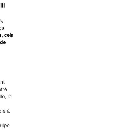
li
s,
es
s, cela
 de
nt
otre
le, le
ble à
quipe