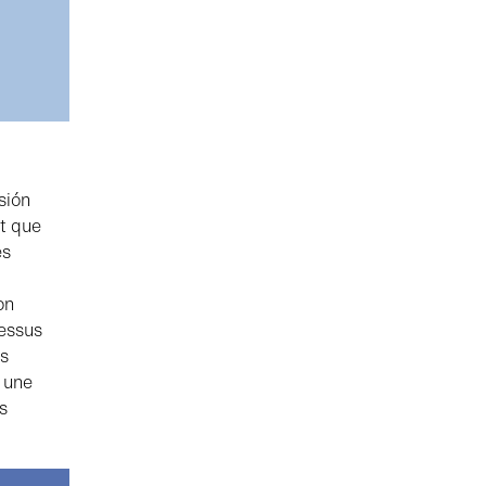
sión
t que
es
on
dessus
es
 une
s