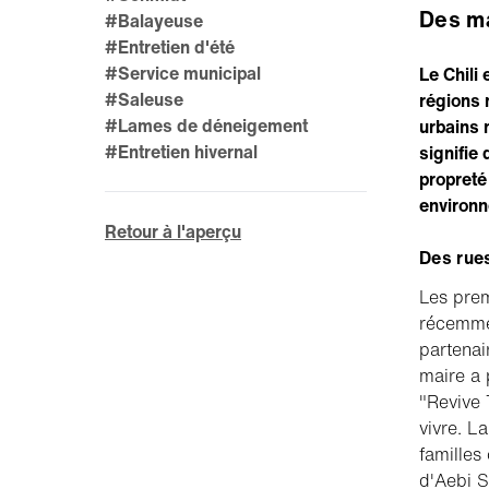
Des ma
#Balayeuse
#Entretien d'été
#Service municipal
Le Chili
#Saleuse
régions 
#Lames de déneigement
urbains 
#Entretien hivernal
signifie
propreté
environn
Retour à l'aperçu
Des rues
Les pre
récemmen
partenai
maire a 
"Revive 
vivre. L
familles
d'Aebi S