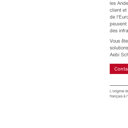
les Ande
client e
de l'Eur
peuvent 
des infr
Vous ête
solution
Aebi Sch
Conta
L'original 
français à l