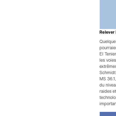
Relever 
Quelques
pourraie
El Tenie
les voie
extrêmes
Schmidt 
MS 36.1,
du nivea
raides e
technolog
importan