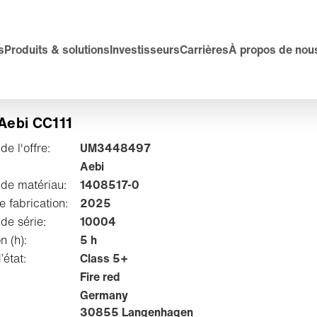
s
Produits & solutions
Investisseurs
Carrières
À propos de nou
 Aebi CC111
e l'offre:
UM3448497
Aebi
de matériau:
1408517-0
 fabrication:
2025
de série:
10004
on (h):
5 h
’état:
Class 5+
Fire red
Germany
30855 Langenhagen