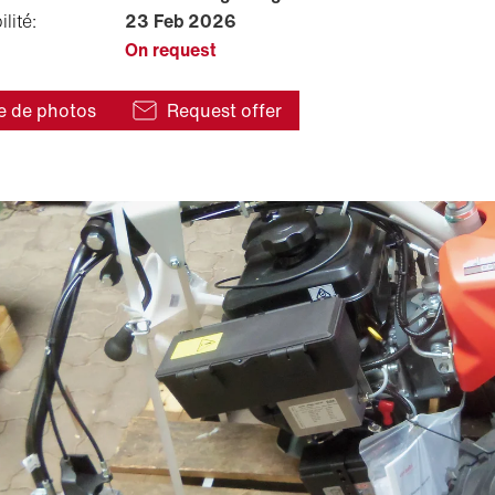
lité:
23 Feb 2026
On request
e de photos
Request offer