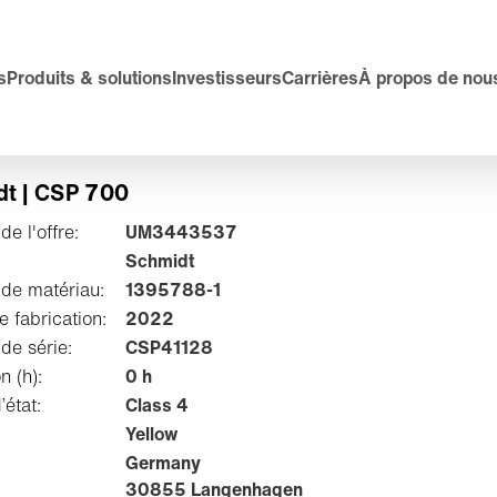
s
Produits & solutions
Investisseurs
Carrières
À propos de nou
t | CSP 700
e l'offre:
UM3443537
Schmidt
de matériau:
1395788-1
 fabrication:
2022
de série:
CSP41128
on (h):
0 h
’état:
Class 4
Yellow
Germany
30855 Langenhagen