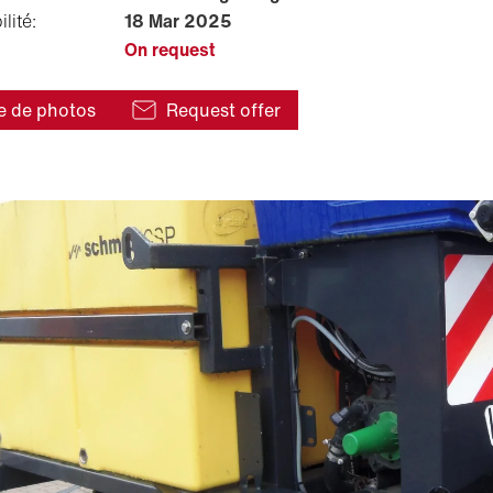
lité:
18 Mar 2025
On request
e de photos
Request offer