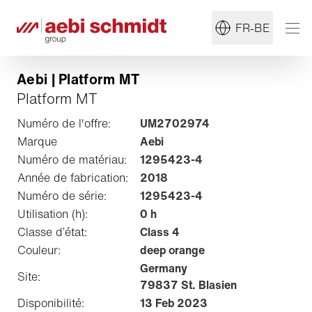
FR-BE
Aebi | Platform MT
Platform MT
Numéro de l'offre:
UM2702974
Marque
Aebi
Numéro de matériau:
1295423-4
Année de fabrication:
2018
Numéro de série:
1295423-4
Utilisation (h):
0 h
Classe d’état:
Class 4
Couleur:
deep orange
Germany
Site:
79837 St. Blasien
Disponibilité:
13 Feb 2023