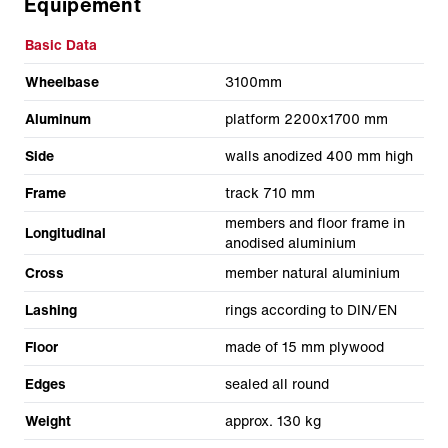
Équipement
Basic Data
Wheelbase
3100mm
Aluminum
platform 2200x1700 mm
Side
walls anodized 400 mm high
Frame
track 710 mm
members and floor frame in
Longitudinal
anodised aluminium
Cross
member natural aluminium
Lashing
rings according to DIN/EN
Floor
made of 15 mm plywood
Edges
sealed all round
Weight
approx. 130 kg