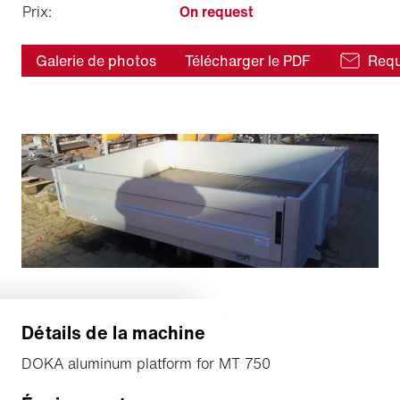
Prix:
On request
Galerie de photos
Télécharger le PDF
Requ
Détails de la machine
DOKA aluminum platform for MT 750