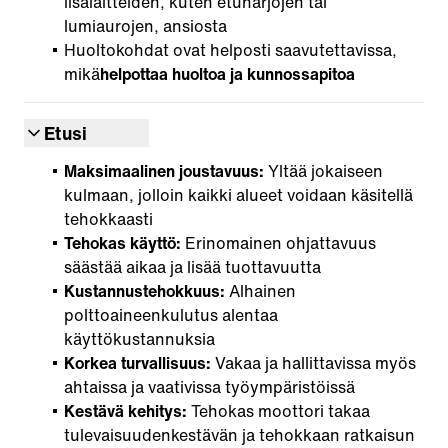
lisälaitteiden, kuten etuharjojen tai
lumiaurojen, ansiosta
Huoltokohdat ovat helposti saavutettavissa,
mikä
helpottaa huoltoa ja kunnossapitoa
Etusi
Maksimaalinen joustavuus:
Yltää jokaiseen
kulmaan, jolloin kaikki alueet voidaan käsitellä
tehokkaasti
Tehokas käyttö:
Erinomainen ohjattavuus
säästää aikaa ja lisää tuottavuutta
Kustannustehokkuus:
Alhainen
polttoaineenkulutus alentaa
käyttökustannuksia
Korkea turvallisuus:
Vakaa ja hallittavissa myös
ahtaissa ja vaativissa työympäristöissä
Kestävä kehitys:
Tehokas moottori takaa
tulevaisuudenkestävän ja tehokkaan ratkaisun