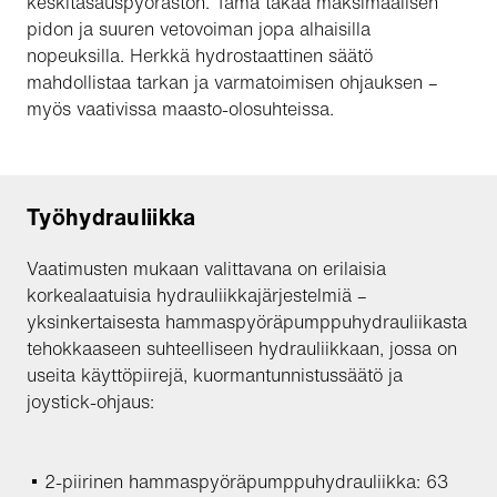
keskitasauspyörästön. Tämä takaa maksimaalisen
pidon ja suuren vetovoiman jopa alhaisilla
nopeuksilla. Herkkä hydrostaattinen säätö
mahdollistaa tarkan ja varmatoimisen ohjauksen –
myös vaativissa maasto-olosuhteissa.
Työhydrauliikka
Vaatimusten mukaan valittavana on erilaisia
korkealaatuisia hydrauliikkajärjestelmiä –
yksinkertaisesta hammaspyöräpumppuhydrauliikasta
tehokkaaseen suhteelliseen hydrauliikkaan, jossa on
useita käyttöpiirejä, kuormantunnistussäätö ja
joystick-ohjaus:
2-piirinen hammaspyöräpumppuhydrauliikka: 63