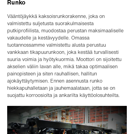
Runko
Vääntöjäykkä kaksoisrunkorakenne, joka on
valmistettu suljetusta suorakulmaisesta
putkiprofiilista, muodostaa perustan maksimaaliselle
vakaudelle ja kestävyydelle. Omassa
tuotannossamme valmistettu alusta perustuu
vankkaan tikapuurunkoon, joka kestää turvallisesti
suuria voimia ja hyötykuormia. Moottori on sijoitettu
akselien väliin lavan alle, mikä takaa optimaalisen
painopisteen ja siten rauhallisen, hallitun
ajokäyttäytymisen. Ennen asennusta runko
hiekkapuhalletaan ja jauhemaalataan, jotta se on
suojattu korroosiolta ja ankarilta käyttöolosuhteilta.