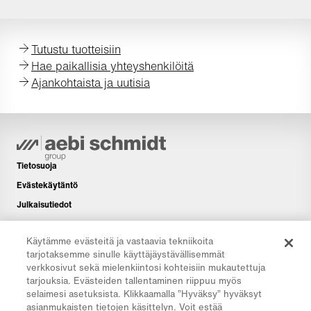
Tutustu tuotteisiin
Hae paikallisia yhteyshenkilöitä
Ajankohtaista ja uutisia
Tietosuoja
Evästekäytäntö
Julkaisutiedot
Vastuuvapauslauseke
Käytämme evästeitä ja vastaavia tekniikoita
Uutiskirje
tarjotaksemme sinulle käyttäjäystävällisemmät
Lisää
verkkosivut sekä mielenkiintosi kohteisiin mukautettuja
tarjouksia. Evästeiden tallentaminen riippuu myös
Latausalue
selaimesi asetuksista. Klikkaamalla ”Hyväksy” hyväksyt
CO₂-laskuri
asianmukaisten tietojen käsittelyn. Voit estää