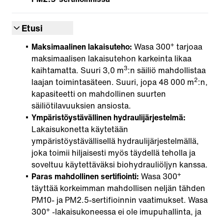
Etusi
+
Maksimaalinen lakaisuteho:
Wasa 300
tarjoaa
maksimaalisen lakaisutehon karkeinta likaa
3
kaihtamatta. Suuri 3,0 m
:n säiliö mahdollistaa
2
laajan toimintasäteen. Suuri, jopa 48 000 m
:n,
kapasiteetti on mahdollinen suurten
säiliötilavuuksien ansiosta.
Ympäristöystävällinen hydraulijärjestelmä:
Lakaisukonetta käytetään
ympäristöystävällisellä hydraulijärjestelmällä,
joka toimii hiljaisesti myös täydellä teholla ja
soveltuu käytettäväksi biohydrauliöljyn kanssa.
+
Paras mahdollinen sertifiointi:
Wasa 300
täyttää korkeimman mahdollisen neljän tähden
PM10- ja PM2.5-sertifioinnin vaatimukset. Wasa
+
300
-lakaisukoneessa ei ole imupuhallinta, ja