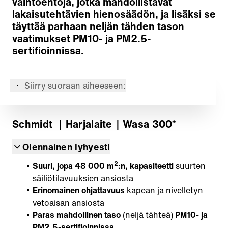
vaihtoehtoja, jotka mahdollistavat
Imujärjestelmä
lakaisutehtävien hienosäädön, ja lisäksi se
Vesijärjestelmä
täyttää parhaan neljän tähden tason
Lakaisumateriaalin säiliö
vaatimukset PM10- ja PM2.5-
Käyttö
sertifioinnissa.
Voimansiirto
Vetoaisa
Siirry suoraan aiheeseen:
Takaisin yleiskatsaukseen
Schmidt
｜Harjalaite
｜Wasa 300⁺
Olennainen lyhyesti
2
Suuri, jopa 48 000 m
:n, kapasiteetti
suurten
säiliötilavuuksien ansiosta
Erinomainen ohjattavuus
kapean ja nivelletyn
vetoaisan ansiosta
Paras mahdollinen taso
(neljä tähteä)
PM10- ja
PM2.5-sertifioinnissa