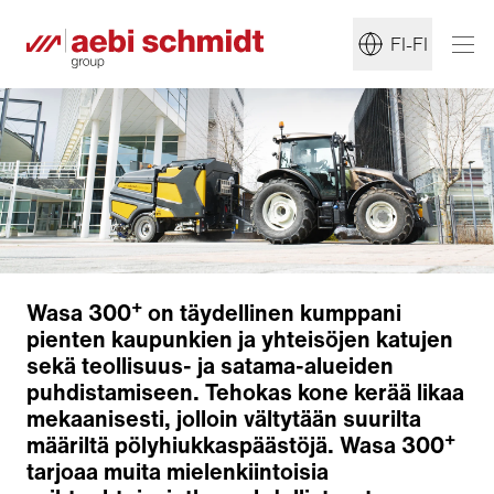
FI-FI
+
Wasa 300
on täydellinen kumppani
pienten kaupunkien ja yhteisöjen katujen
sekä teollisuus- ja satama-alueiden
puhdistamiseen. Tehokas kone kerää likaa
mekaanisesti, jolloin vältytään suurilta
+
määriltä pölyhiukkaspäästöjä. Wasa 300
tarjoaa muita mielenkiintoisia
Lakaisuteknologia