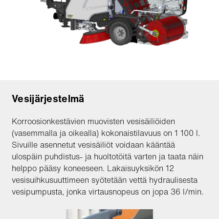
Vesijärjestelmä
Korroosionkestävien muovisten vesisäiliöiden
(vasemmalla ja oikealla) kokonaistilavuus on 1 100 l.
Sivuille asennetut vesisäiliöt voidaan kääntää
ulospäin puhdistus- ja huoltotöitä varten ja taata näin
helppo pääsy koneeseen. Lakaisuyksikön 12
vesisuihkusuuttimeen syötetään vettä hydraulisesta
vesipumpusta, jonka virtausnopeus on jopa 36 l/min.