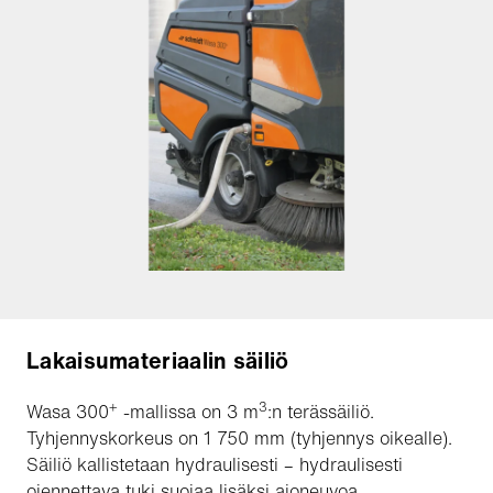
Lakaisumateriaalin säiliö
+
3
Wasa 300
-mallissa on 3 m
:n terässäiliö.
Tyhjennyskorkeus on 1 750 mm (tyhjennys oikealle).
Säiliö kallistetaan hydraulisesti – hydraulisesti
ojennettava tuki suojaa lisäksi ajoneuvoa