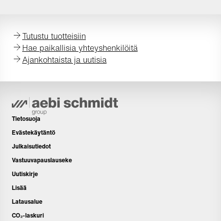
Tutustu tuotteisiin
Hae paikallisia yhteyshenkilöitä
Ajankohtaista ja uutisia
Tietosuoja
Evästekäytäntö
Julkaisutiedot
Vastuuvapauslauseke
Uutiskirje
Lisää
Latausalue
CO₂-laskuri