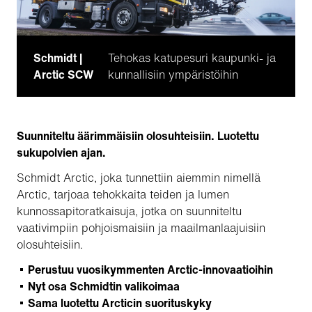
Schmidt |
Tehokas katupesuri kaupunki- ja
Arctic SCW
kunnallisiin ympäristöihin
Suunniteltu äärimmäisiin olosuhteisiin. Luotettu
sukupolvien ajan.
Schmidt Arctic, joka tunnettiin aiemmin nimellä
Arctic, tarjoaa tehokkaita teiden ja lumen
kunnossapitoratkaisuja, jotka on suunniteltu
vaativimpiin pohjoismaisiin ja maailmanlaajuisiin
olosuhteisiin.
Perustuu vuosikymmenten Arctic-innovaatioihin
Nyt osa Schmidtin valikoimaa
Sama luotettu Arcticin suorituskyky