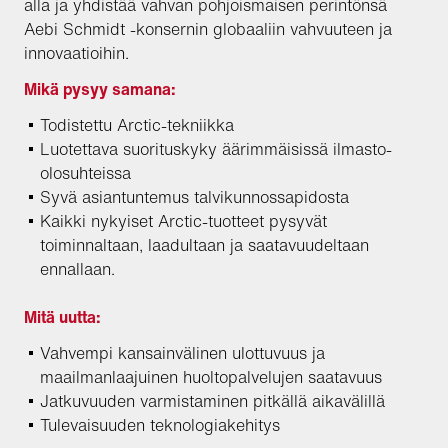
alla ja yhdistää vahvan pohjoismaisen perintönsä
Aebi Schmidt -konsernin globaaliin vahvuuteen ja
innovaatioihin.
Mikä pysyy samana:
Todistettu Arctic-tekniikka
Luotettava suorituskyky äärimmäisissä ilmasto-
olosuhteissa
Syvä asiantuntemus talvikunnossapidosta
Kaikki nykyiset Arctic-tuotteet pysyvät
toiminnaltaan, laadultaan ja saatavuudeltaan
ennallaan.
Mitä uutta:
Vahvempi kansainvälinen ulottuvuus ja
maailmanlaajuinen huoltopalvelujen saatavuus
Jatkuvuuden varmistaminen pitkällä aikavälillä
Tulevaisuuden teknologiakehitys