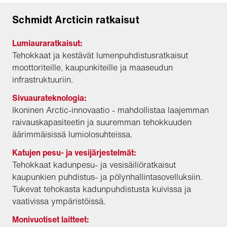
Schmidt Arcticin ratkaisut
Lumiauraratkaisut:
Tehokkaat ja kestävät lumenpuhdistusratkaisut
moottoriteille, kaupunkiteille ja maaseudun
infrastruktuuriin.
Sivuaurateknologia:
Ikoninen Arctic-innovaatio - mahdollistaa laajemman
raivauskapasiteetin ja suuremman tehokkuuden
äärimmäisissä lumiolosuhteissa.
Katujen pesu- ja vesijärjestelmät:
Tehokkaat kadunpesu- ja vesisäiliöratkaisut
kaupunkien puhdistus- ja pölynhallintasovelluksiin.
Tukevat tehokasta kadunpuhdistusta kuivissa ja
vaativissa ympäristöissä.
Monivuotiset laitteet: