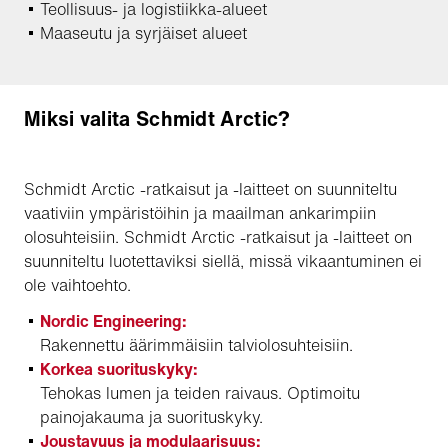
Teollisuus- ja logistiikka-alueet
Maaseutu ja syrjäiset alueet
Miksi valita Schmidt Arctic?
Schmidt Arctic -ratkaisut ja -laitteet on suunniteltu
vaativiin ympäristöihin ja maailman ankarimpiin
olosuhteisiin. Schmidt Arctic -ratkaisut ja -laitteet on
suunniteltu luotettaviksi siellä, missä vikaantuminen ei
ole vaihtoehto.
Nordic Engineering:
Rakennettu äärimmäisiin talviolosuhteisiin.
Korkea suorituskyky:
Tehokas lumen ja teiden raivaus. Optimoitu
painojakauma ja suorituskyky.
Joustavuus ja modulaarisuus: