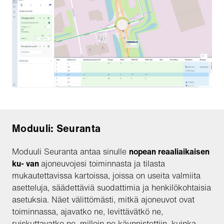
Moduuli: Seuranta
Moduuli Seuranta antaa sinulle
nopean reaaliaikaisen
ku- van
ajoneuvojesi toiminnasta ja tilasta
mukautettavissa kartoissa, joissa on useita valmiita
asetteluja, säädettäviä suodattimia ja henkilökohtaisia
asetuksia. Näet välittömästi, mitkä ajoneuvot ovat
toiminnassa, ajavatko ne, levittävätkö ne,
ruiskuttavatko ne, milloin ne käynnistettiin, kuinka