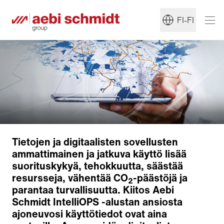
FI-FI
Tietojen ja digitaalisten sovellusten
ammattimainen ja jatkuva käyttö lisää
suorituskykyä, tehokkuutta, säästää
resursseja, vähentää CO
-päästöjä ja
2
parantaa turvallisuutta. Kiitos Aebi
Schmidt IntelliOPS -alustan ansiosta
ajoneuvosi käyttötiedot ovat aina