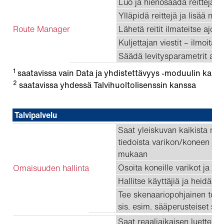
Luo ja hienosäädä reittejä j
Ylläpidä reittejä ja lisää nii
Route Manager
Lähetä reitit ilmateitse ajon
Kuljettajan viestit – ilmoita 
Säädä levitysparametrit aut
1
saatavissa vain Data ja yhdistettävyys -moduulin kans
2
saatavissa yhdessä Talvihuoltolisenssin kanssa
Talvipalvelu
Saat yleiskuvan kaikista merk
tiedoista varikon/koneen ja 
mukaan
Osoita koneille varikot ja kul
Omaisuuden hallinta
Hallitse käyttäjiä ja heidän 
Tee skenaariopohjainen toim
sis. esim. sääperusteiset ske
Saat reaaliaikaisen luettelo