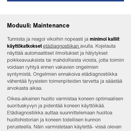
Moduuli: Maintenance
Tunnista ja reagoi vikoihin nopeasti ja
minimoi kalliit
käyttökatkokset
etädiagnostiikan
avulla. Kojelauta
näyttää automaattiset ilmoitukset ja hälytykset
poikkeavuuksista tai mahdollisista vioista, jotta toimiin
voidaan ryhtyä ennen vakavien ongelmien
syntymistä. Ongelmien ennakoiva etädiagnostiikka
vähentää fyysisten toimenpiteiden tarvetta ja säästää
arvokasta aikaa.
Oikea-aikainen huolto varmistaa koneen optimaalisen
suorituskyvyn ja pidentää koneen käyttöikää.
Etädiagnostiikka auttaa suunnittelemaan huoltoa
huoltohistorian ja koneen todellisen kunnon
perusteella. Näin varmistetaan käytettä- vissä olevan