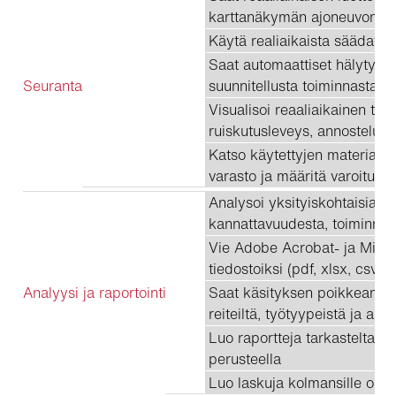
karttanäkymän ajoneuvon toim
Käytä realiaikaista säädataa
Saat automaattiset hälytykse
Seuranta
suunnitellusta toiminnasta p
Visualisoi reaaliaikainen toi
ruiskutusleveys, annostelupa
Katso käytettyjen materiaali
varasto ja määritä varoitus krii
Analysoi yksityiskohtaisia ra
kannattavuudesta, toiminnas
Vie Adobe Acrobat- ja Micro
tiedostoiksi (pdf, xlsx, csv)
Analyysi ja raportointi
Saat käsityksen poikkeamista
reiteiltä, työtyypeistä ja ann
Luo raportteja tarkasteltava
perusteella
Luo laskuja kolmansille osap