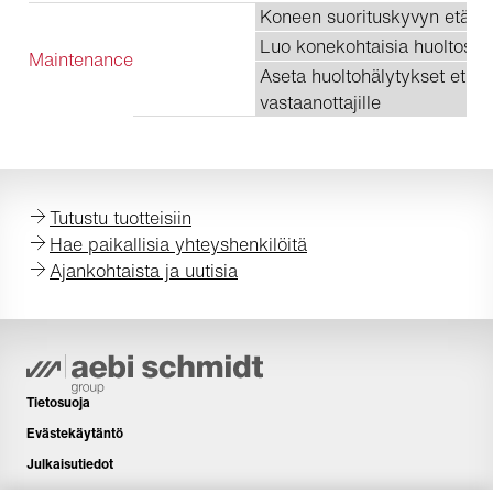
Koneen suorituskyvyn etäva
Luo konekohtaisia huoltosuu
Maintenance
Aseta huoltohälytykset etukä
vastaanottajille
Tutustu tuotteisiin
Hae paikallisia yhteyshenkilöitä
Ajankohtaista ja uutisia
Tietosuoja
Evästekäytäntö
Julkaisutiedot