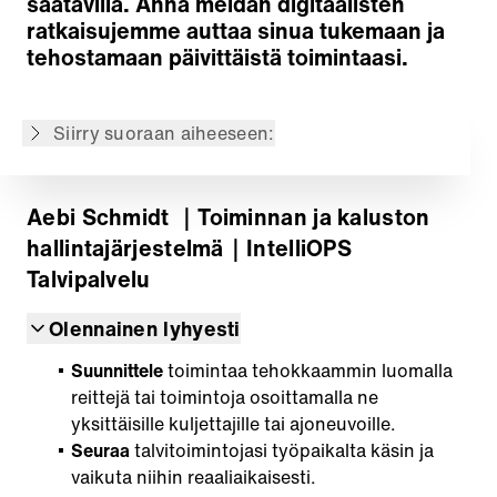
saatavilla. Anna meidän digitaalisten
Moduuli: Route Manager
ratkaisujemme auttaa sinua tukemaan ja
Moduuli: Seuranta
tehostamaan päivittäistä toimintaasi.
Moduuli: Analysointi ja raportointi
Moduuli: Maintenance
Siirry suoraan aiheeseen:
Takaisin yleiskatsaukseen
Aebi Schmidt
｜Toiminnan ja kaluston
hallintajärjestelmä
｜IntelliOPS
Talvipalvelu
Olennainen lyhyesti
Suunnittele
toimintaa tehokkaammin luomalla
reittejä tai toimintoja osoittamalla ne
yksittäisille kuljettajille tai ajoneuvoille.
Seuraa
talvitoimintojasi työpaikalta käsin ja
vaikuta niihin reaaliaikaisesti.