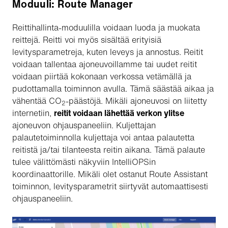
Moduuli: Route Manager
Reittihallinta-moduulilla voidaan luoda ja muokata
reittejä. Reitti voi myös sisältää erityisiä
levitysparametreja, kuten leveys ja annostus. Reitit
voidaan tallentaa ajoneuvoillamme tai uudet reitit
voidaan piirtää kokonaan verkossa vetämällä ja
pudottamalla toiminnon avulla. Tämä säästää aikaa ja
vähentää CO
-päästöjä. Mikäli ajoneuvosi on liitetty
2
internetiin,
reitit voidaan lähettää verkon ylitse
ajoneuvon ohjauspaneeliin. Kuljettajan
palautetoiminnolla kuljettaja voi antaa palautetta
reitistä ja/tai tilanteesta reitin aikana. Tämä palaute
tulee välittömästi näkyviin IntelliOPSin
koordinaattorille. Mikäli olet ostanut Route Assistant
toiminnon, levitysparametrit siirtyvät automaattisesti
ohjauspaneeliin.