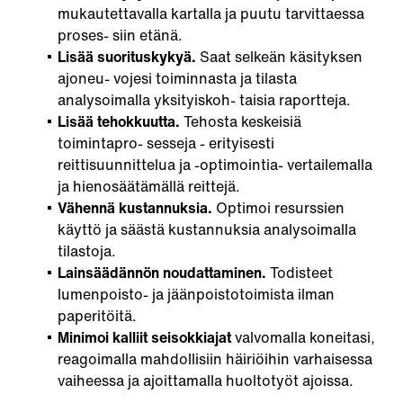
mukautettavalla kartalla ja puutu tarvittaessa
proses- siin etänä.
Lisää suorituskykyä.
Saat selkeän käsityksen
ajoneu- vojesi toiminnasta ja tilasta
analysoimalla yksityiskoh- taisia raportteja.
Lisää tehokkuutta.
Tehosta keskeisiä
toimintapro- sesseja - erityisesti
reittisuunnittelua ja -optimointia- vertailemalla
ja hienosäätämällä reittejä.
Vähennä kustannuksia.
Optimoi resurssien
käyttö ja säästä kustannuksia analysoimalla
tilastoja.
Lainsäädännön noudattaminen.
Todisteet
lumenpoisto- ja jäänpoistotoimista ilman
paperitöitä.
Minimoi
kalliit
seisokkiajat
valvomalla koneitasi,
reagoimalla mahdollisiin häiriöihin varhaisessa
vaiheessa ja ajoittamalla huoltotyöt ajoissa.