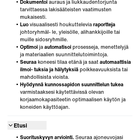
Dokumentoi
auraus ja liukkaudentorjunta
tarvittaessa lakisääteisten vaatimusten
mukaisesti.
Luo
visuaalisesti houkuttelevia
raportteja
johtoryhmäl- le, yleisölle, alihankkijoille tai
muille sidosryhmille.
Optimoi
ja
automatisoi
prosesseja, menettelyjä
ja materiaalien suunnittelutoimintoja.
Seuraa
koneesi tilaa etänä ja saat
automaattisia
ilmoi- tuksia ja hälytyksiä
poikkeavuuksista tai
mahdollisista vioista.
Hyödynnä
kunnossapidon
suunnittelun
tukea
varmistaaksesi käytettävissä olevan
korjaamokapasiteetin optimaalisen käytön ja
koneiden käyttöajan.
Etusi
Suorituskyvyn arviointi.
Seuraa ajoneuvojasi