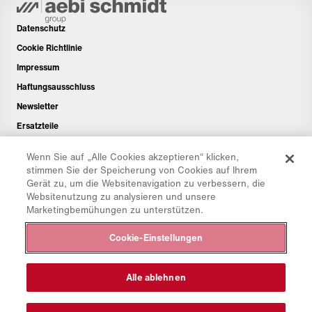
Datenschutz
Cookie Richtlinie
Impressum
Haftungsausschluss
Newsletter
Ersatzteile
Downloadbereich
Wenn Sie auf „Alle Cookies akzeptieren“ klicken,
CO₂-Rechner
stimmen Sie der Speicherung von Cookies auf Ihrem
Gerät zu, um die Websitenavigation zu verbessern, die
TCO-Rechner
Websitenutzung zu analysieren und unsere
Händler & Standorte
Marketingbemühungen zu unterstützen.
Produktgruppenübersicht
Cookie-Einstellungen
IntelliOPS Login
CollabHub Login
Alle ablehnen
© 2026 Aebi Schmidt Group