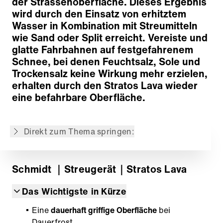
der Strassenoberfläche. Dieses Ergebnis
wird durch den Einsatz von erhitztem
Wasser in Kombination mit Streumitteln
wie Sand oder Split erreicht. Vereiste und
glatte Fahrbahnen auf festgefahrenem
Das Lava-Prinzip
Schnee, bei denen Feuchtsalz, Sole und
Aufbau- und Abstellsysteme
Trockensalz keine Wirkung mehr erzielen,
Dosier- und Fördersystem
erhalten durch den Stratos Lava wieder
Feuchtsalzeinrichtung
eine befahrbare Oberfläche.
Verteilersystem
Antrieb, Steuerungs- und Informationstechnik
Direkt zum Thema springen:
Zurück zur Übersicht
Schmidt
｜Streugerät
｜Stratos Lava
Das Wichtigste in Kürze
Eine
dauerhaft griffige Oberfläche
bei
Dauerfrost