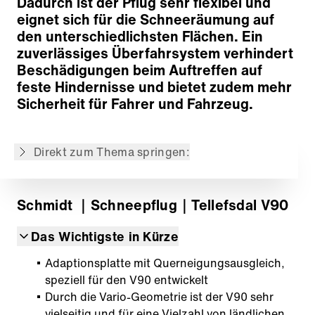
Dadurch ist der Pflug sehr flexibel und
eignet sich für die Schneeräumung auf
den unterschiedlichsten Flächen. Ein
zuverlässiges Überfahrsystem verhindert
Beschädigungen beim Auftreffen auf
Pflugschar
feste Hindernisse und bietet zudem mehr
Überfahrsystem
Sicherheit für Fahrer und Fahrzeug.
Anbau
Hydraulische Seitenumstellung
Direkt zum Thema springen:
Zurück zur Übersicht
Schmidt
｜Schneepflug
｜Tellefsdal V90
Das Wichtigste in Kürze
Adaptionsplatte mit Querneigungsausgleich,
speziell für den V90 entwickelt
Durch die Vario-Geometrie ist der V90 sehr
vielseitig und für eine Vielzahl von ländlichen