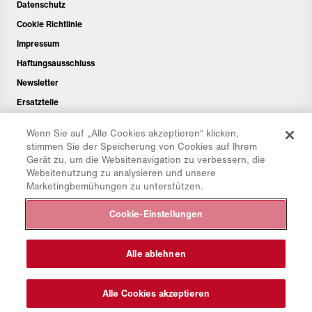
Datenschutz
Cookie Richtlinie
Impressum
Haftungsausschluss
Newsletter
Ersatzteile
Downloadbereich
Wenn Sie auf „Alle Cookies akzeptieren“ klicken,
CO₂-Rechner
stimmen Sie der Speicherung von Cookies auf Ihrem
Gerät zu, um die Websitenavigation zu verbessern, die
TCO-Rechner
Websitenutzung zu analysieren und unsere
Händler & Standorte
Marketingbemühungen zu unterstützen.
Produktgruppenübersicht
Cookie-Einstellungen
IntelliOPS Login
CollabHub Login
Alle ablehnen
© 2026 Aebi Schmidt Group
Alle Cookies akzeptieren