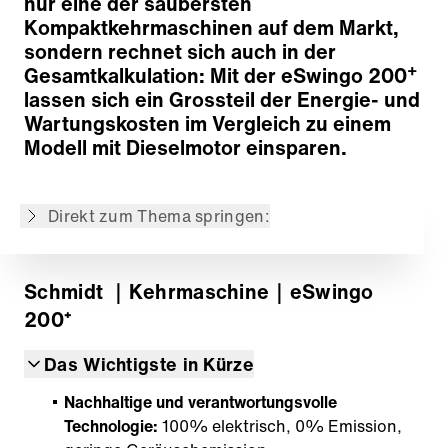
nur eine der saubersten
Kehrtechnologie
Kompaktkehrmaschinen auf dem Markt,
Saug- und Wassersysteme
sondern rechnet sich auch in der
Kehrgutbehälter
+
Gesamtkalkulation: Mit der eSwingo 200
Ergonomie und Komfort
lassen sich ein Grossteil der Energie- und
Moderne Fahrzeugtechnologie
Wartungskosten im Vergleich zu einem
Grosse Auswahl an Optionen
Modell mit Dieselmotor einsparen.
IntelliOPS-Telematikplattform
Ergänzende Informationen
Direkt zum Thema springen:
Zurück zur Übersicht
Schmidt
｜Kehrmaschine
｜eSwingo
200⁺
Das Wichtigste in Kürze
Nachhaltige und verantwortungsvolle
Technologie:
100% elektrisch, 0% Emission,