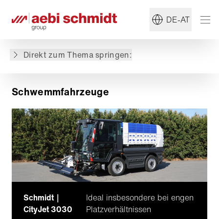
DE-AT
Schwemmfahrzeuge
Ausgewählte Maschinen
Direkt zum Thema springen:
Ausgewählte Blog Posts
Schwemmfahrzeuge
Schmidt｜
Ideal insbesondere bei engen
CityJet 3030
Platzverhältnissen